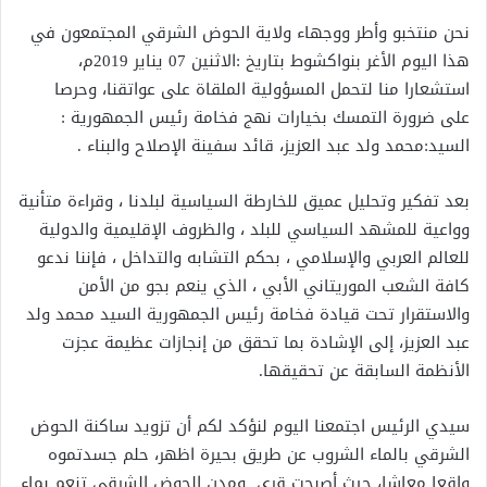
نحن منتخبو وأطر ووجهاء ولاية الحوض الشرقي المجتمعون في
هذا اليوم الأغر بنواكشوط بتاريخ :الاثنين 07 يناير 2019م،
استشعارا منا لتحمل المسؤولية الملقاة على عواتقنا، وحرصا
على ضرورة التمسك بخيارات نهج فخامة رئيس الجمهورية :
السيد:محمد ولد عبد العزيز، قائد سفينة الإصلاح والبناء .
بعد تفكير وتحليل عميق للخارطة السياسية لبلدنا ، وقراءة متأنية
وواعية للمشهد السياسي للبلد ، والظروف الإقليمية والدولية
للعالم العربي والإسلامي ، بحكم التشابه والتداخل ، فإننا ندعو
كافة الشعب الموريتاني الأبي ، الذي ينعم بجو من الأمن
والاستقرار تحت قيادة فخامة رئيس الجمهورية السيد محمد ولد
عبد العزيز، إلى الإشادة بما تحقق من إنجازات عظيمة عجزت
الأنظمة السابقة عن تحقيقها.
سيدي الرئيس اجتمعنا اليوم لنؤكد لكم أن تزويد ساكنة الحوض
الشرقي بالماء الشروب عن طريق بحيرة اظهر، حلم جسدتموه
واقعا معاشا، حيث أصبحت قرى ومدن الحوض الشرقي تنعم بماء