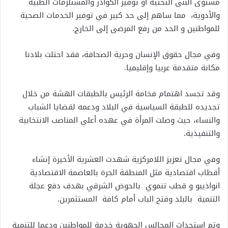
مستوى البنى التحتية أو توفير الكوادر والمستلزمات الطبية
والأدوية، مما ساهم إلى حد كبير في توفير الخدمات الصحية
للمواطنين و الحد من رفع المرضى إلى الخارج.
وفي مجال حقوق الإنسان وحرية الصحافة، فقد احتلت بلادنا
مكانة متقدمة عربيا وإقليميا.
وقد تجسد اهتمام فخامة الرئيس بالطبقات الهشة من خلال
تجديده للطبقة السياسية في البلاد ودعمه لقضايا الشباب
والنساء، حيث وصلت المرأة في عهده أعلي المناصب الانتخابية
والتنفيذية.
وفي مجال تعزيز اللامركزية شهدت العشرية الأخيرة إنشاء
أقطاب اقتصادية مثل المنطقة الحرة بالعاصمة الاقتصادية
انواذيبو و قطب تنموي بالحوض الشرقي بهدف دفع عجلة
التنمية بالبلد وفتح الباب أمام كافة المستثمرين.
وتم استحداث المجالس الجهوية خدمة للمواطنين ودعما للتنمية