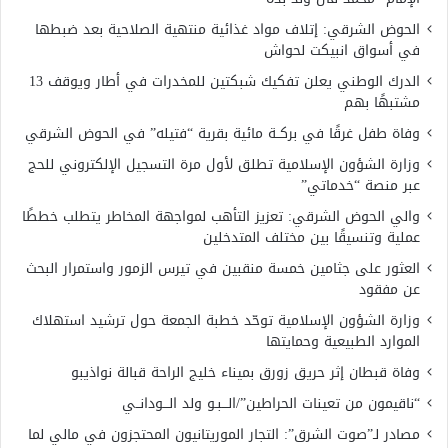
الحوض الشرقي: إتلاف مواد غذائية منتهية الصلاحية بعد ضبطها
في أسواق انبيكت لحواش
الدرك الوطني يعلن تفكيك شبكتين للمخدرات في أطار ويوقف 13
مشتبهًا بهم
وفاة طفل غرقًا في بركــة مائية بقرية “فتيله” في الحوض الشرقي
وزارة الشؤون الإسلامية تطلق لأول مرة التسجيل الإلكتروني للحج
عبر منصة “خدماتي”
والي الحوض الشرقي: تعزيز التأهب لمواجهة المخاطر يتطلب خططًا
عملية وتنسيقًا بين مختلف المتدخلين
العثور على جثامين خمسة منقبين في تيرس الزمور واستمرار البحث
عن مفقود
وزارة الشؤون الإسلامية توحّد خطبة الجمعة حول ترشيد استهلاك
الموارد الطبيعية وحمايتها
وفاة قبطان إثر حريق زورق بميناء خليج الراحة قبالة نواذيبو
“ناقيمون من تعينات الحراطين”/الـــبـو ولد الـــودانــي
مصادر لـ”صوت الشرق”: التجار الموريتانيون المحتجزون في مالي لما