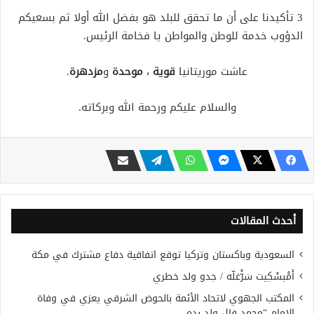
3 تأكيدنا على أن ما تحقق للبلد هو بفضل الله أولا ثم بسعيكم
الدؤوب خدمة للوطن والمواطن يا فخامة الرئيس.
عاشت موريتانيا
قوية
،
موحدة
و
مزدهرة
.
والسلام عليكم ورحمة الله وبركاته.
أحدث المقالات
السعودية وباكستان وتركيا توقع اتفاقية دفاع مشترك في مكة
أَمْبسْكِيت سَرّْغلّه / جدو ولد خطري
المكتب الجهوي لاتحاد الأئمة بالحوض الشرقي يعزي في وفاة
الإمام “محمد فال ولد بده