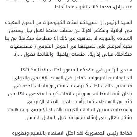
عذب زلال، بعدما كانت تشرب ملحا أجاجا.
السيد الرئيس إن تشييدكم لمئات الكيلومترات من الطرق المعبدة
في الولاية، وفككم العزلة عن مختلف مدنها لعمل جبار يستحق
الإشادة والتنويه، لا يضاهيه في ذلك إلا منظومة متكاملة من بنا
تحية أشرفتم على تشييدها في الحوض الشرقي ( مستشفيات
متكاملة، مباني إدارية، منشآت رياضية والقائمة تطول ….).
سيدي الرئيس في عهدكم الميمون احتلت بلادنا مكانتها
الدبلوماسية المرموقة كفاعل في الوسط الإقليمي والدولي،
فحققتم بذلك نجاحات كبيرة، حيث قمتم بوساطات ناجحة في
بلدان شبه المنطقة، وسويتم خلافات كبيرة استعصى حلها على
كثير من الوسطاء ، كما ترأست بلادنا الاتحاد الإفريقي
واستضافت قمتين للجامعة العربية والاتحاد الإفريقي و ساهمت
بشكل فعال في إنشاء مجموعة دول الساحل الخمس.
فخامة رئيس الجمهورية لقد احتل الاهتمام بالتعليم وتطويره