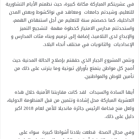
في عشريتكم المباركة مكانة كبيرة، حيث نظمتم الأيام التشاورية
للتعليم، وشيدتم جامعات ومعاهد في نواكشوط وبعض المدن
الداخلية، كما خصصتم سنة للتعليم من أجل استنهاض الهمم،
واستحدثتم مدارس الامتياز كخطوة مهمة لتشجيع التميز
والإبداع لدى التلاميذ، إضافة إلى ترميم وبناء مئات المدارس و
الإعداديات والثانويات في مختلف أنحاء البلاد.
ونثمن المشروع الجبار الذي حققتم بإصلاح الحالة المدنية حيث
أصبح كل مواطن يتمتع بأوراق ثبوتية وما يترتب على ذلك من
تأمين للوطن والمواطنين.
أيها السادة والسيدات لقد كانت مقاربتنا الأمنية خلال هذه
العشرية المباركة محل إشادة وتثمين من قبل المنظومة الدولية،
ولعل منح فخامة الرئيس جائزة مانديلا للأمن لعام 2018 اكبر
دليل على ذلك.
وفي مجال الصحة قطعت بلادنا أشواطا كبيرة سواء على