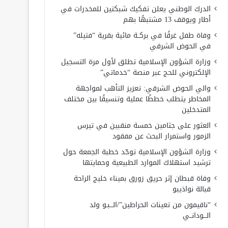
الدرك الوطني يعلن تفكيك شبكتين للمخدرات في
أطار ويوقف 13 مشتبهًا بهم
وفاة طفل غرقًا في بركــة مائية بقرية “فتيله”
في الحوض الشرقي
وزارة الشؤون الإسلامية تطلق لأول مرة التسجيل
الإلكتروني للحج عبر منصة “خدماتي”
والي الحوض الشرقي: تعزيز التأهب لمواجهة
المخاطر يتطلب خططًا عملية وتنسيقًا بين مختلف
المتدخلين
العثور على جثامين خمسة منقبين في تيرس
الزمور واستمرار البحث عن مفقود
وزارة الشؤون الإسلامية توحّد خطبة الجمعة حول
ترشيد استهلاك الموارد الطبيعية وحمايتها
وفاة قبطان إثر حريق زورق بميناء خليج الراحة
قبالة نواذيبو
“ناقيمون من تعينات الحراطين”/الـــبـو ولد
الـــودانــي