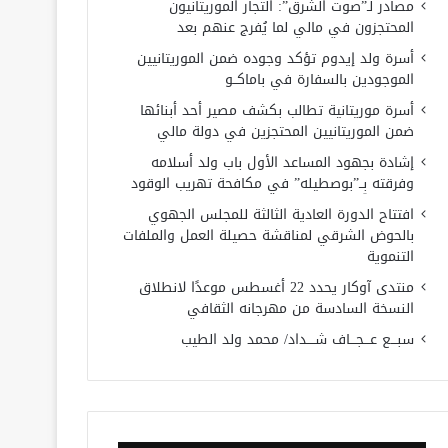
مصادر لـ”صوت الشرق”: التجار الموريتانيون
المحتجزون في مالي لما يُفرج عنهم بعد
أسرة ولد إيدوم تؤكد وجوده ضمن الموريتانيين
الموجودين بالسفارة في باماكــو
أسرة موريتانية تطالب بكشف مصير أحد أبنائها
ضمن الموريتانيين المحتجزين في دولة مالي
إشادة بجهود المساعد الأول باب ولد أسلامه
وفرقته بِــ”بوصطيله” في مكافحة تهريب الوقود
افتتاح الدورة العادية الثالثة للمجلس الجهوي
بالحوض الشرقي لمناقشة حصيلة العمل والملفات
التنموية
منتدى آوكار يحدد 22 أغسطس موعدًا لانطلاق
النسخة السادسة من مهرجانه الثقافي
سبـــع عـــجـــاف شــــداد/ محمد ولد الطيب