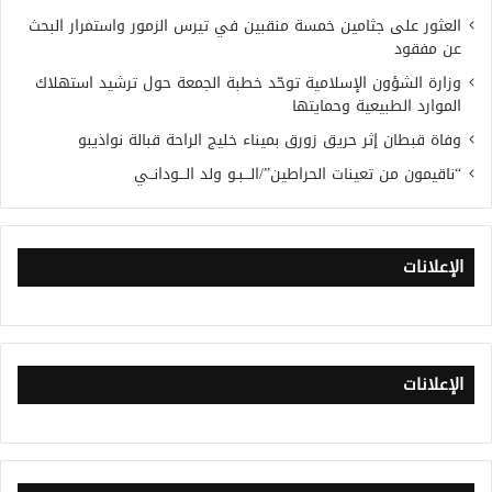
العثور على جثامين خمسة منقبين في تيرس الزمور واستمرار البحث
عن مفقود
وزارة الشؤون الإسلامية توحّد خطبة الجمعة حول ترشيد استهلاك
الموارد الطبيعية وحمايتها
وفاة قبطان إثر حريق زورق بميناء خليج الراحة قبالة نواذيبو
“ناقيمون من تعينات الحراطين”/الـــبـو ولد الـــودانــي
الإعلانات
الإعلانات