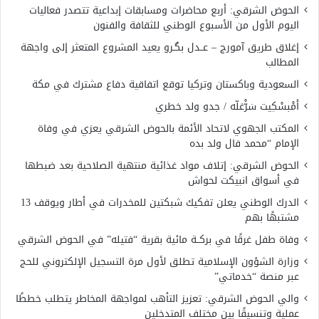
الحوض الشرقي: أربع محاضرات ومسابقات إبداعية تتصدر فعاليات
اليوم الأول من الأسبوع الوطني للثقافة والفنون
إغلاق طريق آمورج – عــدل بگـرو يعيد المشروع المتعثر إلى واجهة
المطالب
السعودية وباكستان وتركيا توقع اتفاقية دفاع مشترك في مكة
أَمْبسْكِيت سَرّْغلّه / جدو ولد خطري
المكتب الجهوي لاتحاد الأئمة بالحوض الشرقي يعزي في وفاة
الإمام “محمد فال ولد بده
الحوض الشرقي: إتلاف مواد غذائية منتهية الصلاحية بعد ضبطها
في أسواق انبيكت لحواش
الدرك الوطني يعلن تفكيك شبكتين للمخدرات في أطار ويوقف 13
مشتبهًا بهم
وفاة طفل غرقًا في بركــة مائية بقرية “فتيله” في الحوض الشرقي
وزارة الشؤون الإسلامية تطلق لأول مرة التسجيل الإلكتروني للحج
عبر منصة “خدماتي”
والي الحوض الشرقي: تعزيز التأهب لمواجهة المخاطر يتطلب خططًا
عملية وتنسيقًا بين مختلف المتدخلين