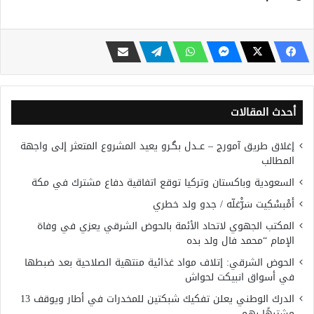
أحدث المقالات
إغلاق طريق آمورج – عــدل بگـرو يعيد المشروع المتعثر إلى واجهة
المطالب
السعودية وباكستان وتركيا توقع اتفاقية دفاع مشترك في مكة
أَمْبسْكِيت سَرّْغلّه / جدو ولد خطري
المكتب الجهوي لاتحاد الأئمة بالحوض الشرقي يعزي في وفاة
الإمام “محمد فال ولد بده
الحوض الشرقي: إتلاف مواد غذائية منتهية الصلاحية بعد ضبطها
في أسواق انبيكت لحواش
الدرك الوطني يعلن تفكيك شبكتين للمخدرات في أطار ويوقف 13
مشتبهًا بهم