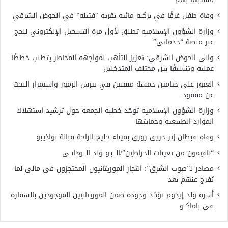
وفاة طفل غرقًا في بركــة مائية بقرية “فتيله” في الحوض الشرقي
وزارة الشؤون الإسلامية تطلق لأول مرة التسجيل الإلكتروني للحج
عبر منصة “خدماتي”
والي الحوض الشرقي: تعزيز التأهب لمواجهة المخاطر يتطلب خططًا
عملية وتنسيقًا بين مختلف المتدخلين
العثور على جثامين خمسة منقبين في تيرس الزمور واستمرار البحث
عن مفقود
وزارة الشؤون الإسلامية توحّد خطبة الجمعة حول ترشيد استهلاك
الموارد الطبيعية وحمايتها
وفاة قبطان إثر حريق زورق بميناء خليج الراحة قبالة نواذيبو
“ناقيمون من تعينات الحراطين”/الـــبـو ولد الـــودانــي
مصادر لـ”صوت الشرق”: التجار الموريتانيون المحتجزون في مالي لما
يُفرج عنهم بعد
أسرة ولد إيدوم تؤكد وجوده ضمن الموريتانيين الموجودين بالسفارة
في باماكــو