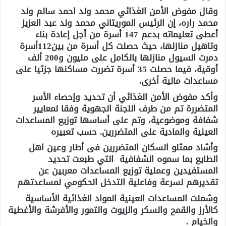
وقال مفوض الأمن الغذائي محمد ولد احمد سالم ولد
محمد راره، إن الرئيس الموريتاني محمد ولد عبد العزيز
أعطى تعليماته بدعم 147 أسرة من أجل إعادة بناء
وتاهيل منازلها، حيث حصلت كل أسرة من بين112أسرة
دمرت السيول منازلها بالكامل على مليون و200 ألف
أوقية، فيما حصلت 35 أسرة تضررت مساكنها جزئيا على
مساعدات مالية أخرى.
وأكد مفوض الأمن الغذائي أن تحديد وإحصاء الأسر
المتضررة تم من طرف اللجنة الجهوية وفقا لمعايير
شفافة وموضوعية، وتم على أساسها توزيع المساعدات
العينية والمادية على المتضررين. حسب تعبيره
وأشاد ممثلو السكان المتضررين فى أطار وعين اهل
الطايع بما سموه الشفافية التي طبعت تحديد
المستفيدين وعملية توزيع المساعدات معربين عن
تقديرهم لسرعة وفاعلية التدخل الحكومي لمساعدتهم
وشملت المساعدات العينية المواد الغذائية الأساسية
كالأرز والقمح والسكر والزيوت والتمور والأفرشة والأغطية
والخيام .