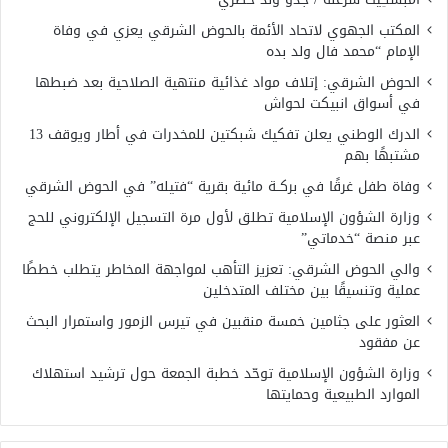
المكتب الجهوي لاتحاد الأئمة بالحوض الشرقي يعزي في وفاة
الإمام “محمد فال ولد بده
الحوض الشرقي: إتلاف مواد غذائية منتهية الصلاحية بعد ضبطها
في أسواق انبيكت لحواش
الدرك الوطني يعلن تفكيك شبكتين للمخدرات في أطار ويوقف 13
مشتبهًا بهم
وفاة طفل غرقًا في بركــة مائية بقرية “فتيله” في الحوض الشرقي
وزارة الشؤون الإسلامية تطلق لأول مرة التسجيل الإلكتروني للحج
عبر منصة “خدماتي”
والي الحوض الشرقي: تعزيز التأهب لمواجهة المخاطر يتطلب خططًا
عملية وتنسيقًا بين مختلف المتدخلين
العثور على جثامين خمسة منقبين في تيرس الزمور واستمرار البحث
عن مفقود
وزارة الشؤون الإسلامية توحّد خطبة الجمعة حول ترشيد استهلاك
الموارد الطبيعية وحمايتها