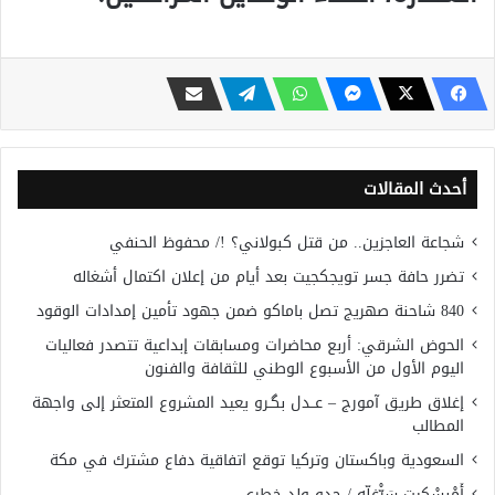
أحدث المقالات
شجاعة العاجزين.. من قتل كبولاني؟ !/ محفوظ الحنفي
تضرر حافة جسر تويجكجيت بعد أيام من إعلان اكتمال أشغاله
840 شاحنة صهريج تصل باماكو ضمن جهود تأمين إمدادات الوقود
الحوض الشرقي: أربع محاضرات ومسابقات إبداعية تتصدر فعاليات
اليوم الأول من الأسبوع الوطني للثقافة والفنون
إغلاق طريق آمورج – عــدل بگـرو يعيد المشروع المتعثر إلى واجهة
المطالب
السعودية وباكستان وتركيا توقع اتفاقية دفاع مشترك في مكة
أَمْبسْكِيت سَرّْغلّه / جدو ولد خطري