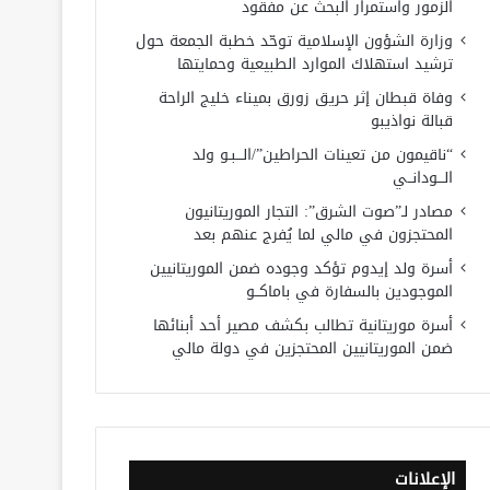
الزمور واستمرار البحث عن مفقود
وزارة الشؤون الإسلامية توحّد خطبة الجمعة حول
ترشيد استهلاك الموارد الطبيعية وحمايتها
وفاة قبطان إثر حريق زورق بميناء خليج الراحة
قبالة نواذيبو
“ناقيمون من تعينات الحراطين”/الـــبـو ولد
الـــودانــي
مصادر لـ”صوت الشرق”: التجار الموريتانيون
المحتجزون في مالي لما يُفرج عنهم بعد
أسرة ولد إيدوم تؤكد وجوده ضمن الموريتانيين
الموجودين بالسفارة في باماكــو
أسرة موريتانية تطالب بكشف مصير أحد أبنائها
ضمن الموريتانيين المحتجزين في دولة مالي
الإعلانات