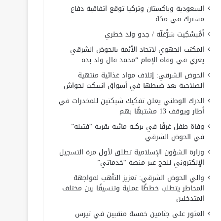
السعودية وباكستان وتركيا توقع اتفاقية دفاع
مشترك في مكة
أَمْبسْكِيت سَرّْغلّه / جدو ولد خطري
المكتب الجهوي لاتحاد الأئمة بالحوض الشرقي
يعزي في وفاة الإمام “محمد فال ولد بده
الحوض الشرقي: إتلاف مواد غذائية منتهية
الصلاحية بعد ضبطها في أسواق انبيكت لحواش
الدرك الوطني يعلن تفكيك شبكتين للمخدرات في
أطار ويوقف 13 مشتبهًا بهم
وفاة طفل غرقًا في بركــة مائية بقرية “فتيله”
في الحوض الشرقي
وزارة الشؤون الإسلامية تطلق لأول مرة التسجيل
الإلكتروني للحج عبر منصة “خدماتي”
والي الحوض الشرقي: تعزيز التأهب لمواجهة
المخاطر يتطلب خططًا عملية وتنسيقًا بين مختلف
المتدخلين
العثور على جثامين خمسة منقبين في تيرس