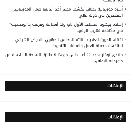
في باماكــو
أسرة موريتانية تطالب بكشف مصير أحد أبنائها ضمن الموريتانيين
المحتجزين في دولة مالي
إشادة بجهود المساعد الأول باب ولد أسلامه وفرقته بِــ”بوصطيله”
في مكافحة تهريب الوقود
افتتاح الدورة العادية الثالثة للمجلس الجهوي بالحوض الشرقي
لمناقشة حصيلة العمل والملفات التنموية
منتدى آوكار يحدد 22 أغسطس موعدًا لانطلاق النسخة السادسة من
مهرجانه الثقافي
الإعلانات
الإعلانات