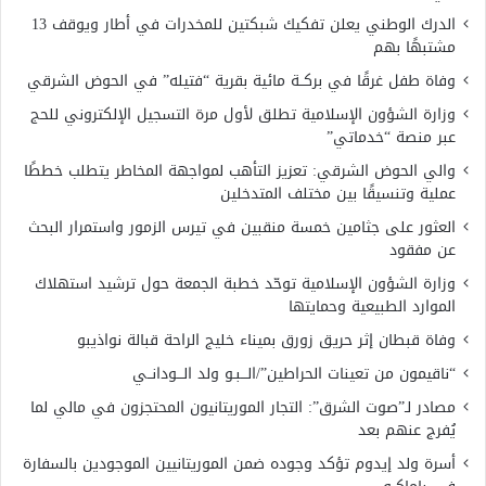
الدرك الوطني يعلن تفكيك شبكتين للمخدرات في أطار ويوقف 13
مشتبهًا بهم
وفاة طفل غرقًا في بركــة مائية بقرية “فتيله” في الحوض الشرقي
وزارة الشؤون الإسلامية تطلق لأول مرة التسجيل الإلكتروني للحج
عبر منصة “خدماتي”
والي الحوض الشرقي: تعزيز التأهب لمواجهة المخاطر يتطلب خططًا
عملية وتنسيقًا بين مختلف المتدخلين
العثور على جثامين خمسة منقبين في تيرس الزمور واستمرار البحث
عن مفقود
وزارة الشؤون الإسلامية توحّد خطبة الجمعة حول ترشيد استهلاك
الموارد الطبيعية وحمايتها
وفاة قبطان إثر حريق زورق بميناء خليج الراحة قبالة نواذيبو
“ناقيمون من تعينات الحراطين”/الـــبـو ولد الـــودانــي
مصادر لـ”صوت الشرق”: التجار الموريتانيون المحتجزون في مالي لما
يُفرج عنهم بعد
أسرة ولد إيدوم تؤكد وجوده ضمن الموريتانيين الموجودين بالسفارة