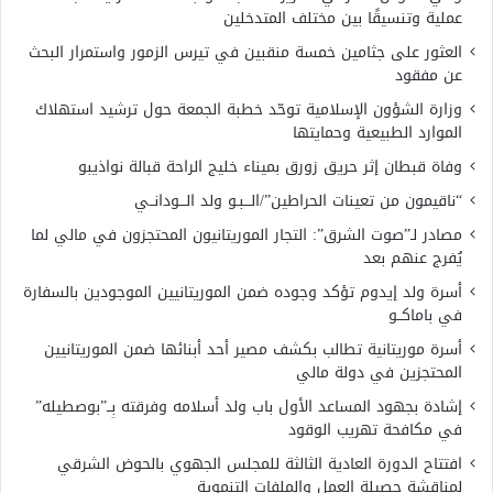
عملية وتنسيقًا بين مختلف المتدخلين
العثور على جثامين خمسة منقبين في تيرس الزمور واستمرار البحث
عن مفقود
وزارة الشؤون الإسلامية توحّد خطبة الجمعة حول ترشيد استهلاك
الموارد الطبيعية وحمايتها
وفاة قبطان إثر حريق زورق بميناء خليج الراحة قبالة نواذيبو
“ناقيمون من تعينات الحراطين”/الـــبـو ولد الـــودانــي
مصادر لـ”صوت الشرق”: التجار الموريتانيون المحتجزون في مالي لما
يُفرج عنهم بعد
أسرة ولد إيدوم تؤكد وجوده ضمن الموريتانيين الموجودين بالسفارة
في باماكــو
أسرة موريتانية تطالب بكشف مصير أحد أبنائها ضمن الموريتانيين
المحتجزين في دولة مالي
إشادة بجهود المساعد الأول باب ولد أسلامه وفرقته بِــ”بوصطيله”
في مكافحة تهريب الوقود
افتتاح الدورة العادية الثالثة للمجلس الجهوي بالحوض الشرقي
لمناقشة حصيلة العمل والملفات التنموية