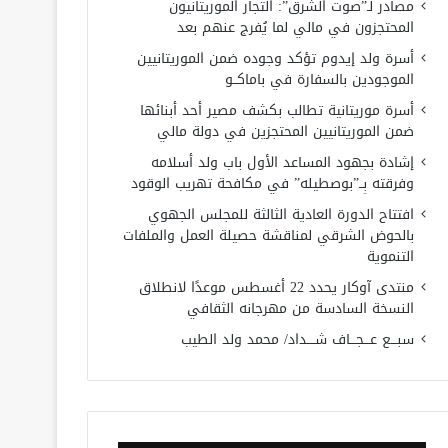
مصادر لـ”صوت الشرق”: التجار الموريتانيون
المحتجزون في مالي لما يُفرج عنهم بعد
أسرة ولد إيدوم تؤكد وجوده ضمن الموريتانيين
الموجودين بالسفارة في باماكــو
أسرة موريتانية تطالب بكشف مصير أحد أبنائها
ضمن الموريتانيين المحتجزين في دولة مالي
إشادة بجهود المساعد الأول باب ولد أسلامه
وفرقته بِــ”بوصطيله” في مكافحة تهريب الوقود
افتتاح الدورة العادية الثالثة للمجلس الجهوي
بالحوض الشرقي لمناقشة حصيلة العمل والملفات
التنموية
منتدى آوكار يحدد 22 أغسطس موعدًا لانطلاق
النسخة السادسة من مهرجانه الثقافي
سبـــع عـــجـــاف شــــداد/ محمد ولد الطيب