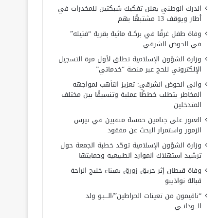
الدرك الوطني يعلن تفكيك شبكتين للمخدرات في
أطار ويوقف 13 مشتبهًا بهم
وفاة طفل غرقًا في بركــة مائية بقرية “فتيله”
في الحوض الشرقي
وزارة الشؤون الإسلامية تطلق لأول مرة التسجيل
الإلكتروني للحج عبر منصة “خدماتي”
والي الحوض الشرقي: تعزيز التأهب لمواجهة
المخاطر يتطلب خططًا عملية وتنسيقًا بين مختلف
المتدخلين
العثور على جثامين خمسة منقبين في تيرس
الزمور واستمرار البحث عن مفقود
وزارة الشؤون الإسلامية توحّد خطبة الجمعة حول
ترشيد استهلاك الموارد الطبيعية وحمايتها
وفاة قبطان إثر حريق زورق بميناء خليج الراحة
قبالة نواذيبو
“ناقيمون من تعينات الحراطين”/الـــبـو ولد
الـــودانــي