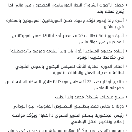
مصادر لـ”صوت الشرق”: التجار الموريتانيون المحتجزون في مالي لما
يُفرج عنهم بعد
أسرة ولد إيدوم تؤكد وجوده ضمن الموريتانيين الموجودين بالسفارة
في باماكــو
أسرة موريتانية تطالب بكشف مصير أحد أبنائها ضمن الموريتانيين
المحتجزين في دولة مالي
إشادة بجهود المساعد الأول باب ولد أسلامه وفرقته بِــ”بوصطيله”
في مكافحة تهريب الوقود
افتتاح الدورة العادية الثالثة للمجلس الجهوي بالحوض الشرقي
لمناقشة حصيلة العمل والملفات التنموية
منتدى آوكار يحدد 22 أغسطس موعدًا لانطلاق النسخة السادسة من
مهرجانه الثقافي
سبـــع عـــجـــاف شــــداد/ محمد ولد الطيب
دولة لا تقاس فقط بتطبــيــق النــصــــوص القانونية/ البــو الــوداني
رئيس الجمهورية يتسلم التقرير السنوي لـ”الهابا” ويؤكد مواصلة
إصلاح وتنظيم الحقل الإعلامي
مرسوم رئاسي يعين مكلفًا بمهمة ومستشارين جديدين في ديوان