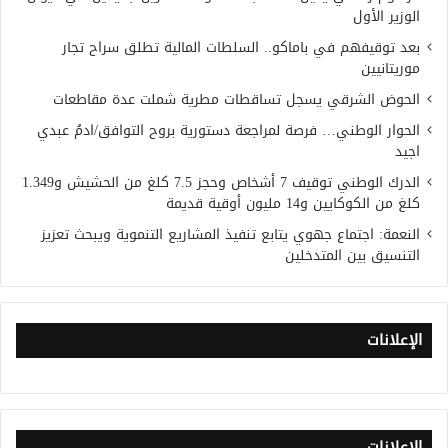
الوزير الأول
بعد توقيفهم في باماكو.. السلطات المالية تطلق سراح تجار
موريتانيين
الحوض الشرقي يسجل تساقطات مطرية شملت عدة مقاطعات
الحوار الوطني… فرصة لمراجعة دستورية بروح التوافق/ادمُ عبدي
اجيد
الدرك الوطني توقيف 7 أشخاص وحجز 7.5 كلغ من الحشيش و1.349
كلغ من الكوكايين و14 مليون أوقية قديمة
النعمة: اجتماع جهوي يتابع تنفيذ المشاريع التنموية ويبحث تعزيز
التنسيق بين المتدخلين
الإعلانات
الإعلانات