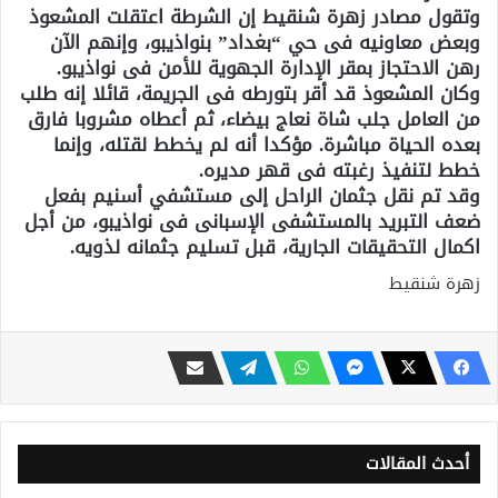
وتقول مصادر زهرة شنقيط إن الشرطة اعتقلت المشعوذ
وبعض معاونيه فى حي “بغداد” بنواذيبو، وإنهم الآن
رهن الاحتجاز بمقر الإدارة الجهوية للأمن فى نواذيبو.
وكان المشعوذ قد أقر بتورطه فى الجريمة، قائلا إنه طلب
من العامل جلب شاة نعاج بيضاء، ثم أعطاه مشروبا فارق
بعده الحياة مباشرة. مؤكدا أنه لم يخطط لقتله، وإنما
خطط لتنفيذ رغبته فى قهر مديره.
وقد تم نقل جثمان الراحل إلى مستشفي أسنيم بفعل
ضعف التبريد بالمستشفى الإسبانى فى نواذيبو، من أجل
اكمال التحقيقات الجارية، قبل تسليم جثمانه لذويه.
زهرة شنقيط
أحدث المقالات