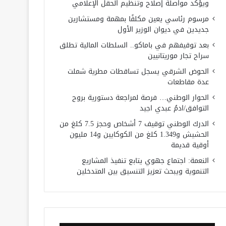
ويؤكد مواصلة إصلاح وتنظيم الحقل الإعلامي
مرسوم رئاسي يعين مكلفًا بمهمة ومستشارين
جديدين في ديوان الوزير الأول
بعد توقيفهم في باماكو.. السلطات المالية تطلق
سراح تجار موريتانيين
الحوض الشرقي يسجل تساقطات مطرية شملت
عدة مقاطعات
الحوار الوطني… فرصة لمراجعة دستورية بروح
التوافق/ادمُ عبدي اجيد
الدرك الوطني توقيف 7 أشخاص وحجز 7.5 كلغ من
الحشيش و1.349 كلغ من الكوكايين و14 مليون
أوقية قديمة
النعمة: اجتماع جهوي يتابع تنفيذ المشاريع
التنموية ويبحث تعزيز التنسيق بين المتدخلين