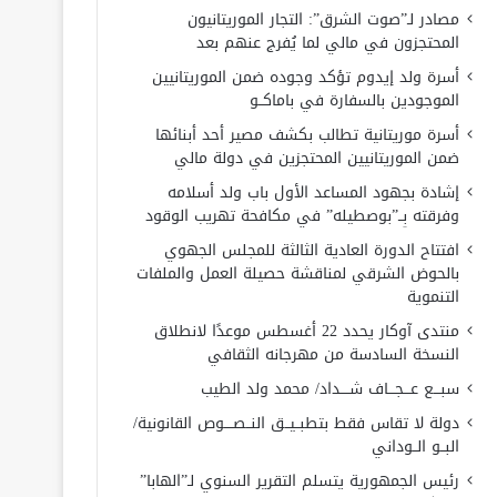
مصادر لـ”صوت الشرق”: التجار الموريتانيون
المحتجزون في مالي لما يُفرج عنهم بعد
أسرة ولد إيدوم تؤكد وجوده ضمن الموريتانيين
الموجودين بالسفارة في باماكــو
أسرة موريتانية تطالب بكشف مصير أحد أبنائها
ضمن الموريتانيين المحتجزين في دولة مالي
إشادة بجهود المساعد الأول باب ولد أسلامه
وفرقته بِــ”بوصطيله” في مكافحة تهريب الوقود
افتتاح الدورة العادية الثالثة للمجلس الجهوي
بالحوض الشرقي لمناقشة حصيلة العمل والملفات
التنموية
منتدى آوكار يحدد 22 أغسطس موعدًا لانطلاق
النسخة السادسة من مهرجانه الثقافي
سبـــع عـــجـــاف شــــداد/ محمد ولد الطيب
دولة لا تقاس فقط بتطبــيــق النــصــــوص القانونية/
البــو الــوداني
رئيس الجمهورية يتسلم التقرير السنوي لـ”الهابا”