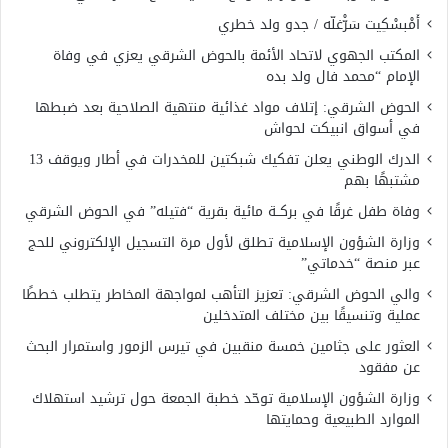
أَمْبسْكِيت سَرّْغلّه / جدو ولد خطري
المكتب الجهوي لاتحاد الأئمة بالحوض الشرقي يعزي في وفاة
الإمام “محمد فال ولد بده
الحوض الشرقي: إتلاف مواد غذائية منتهية الصلاحية بعد ضبطها
في أسواق انبيكت لحواش
الدرك الوطني يعلن تفكيك شبكتين للمخدرات في أطار ويوقف 13
مشتبهًا بهم
وفاة طفل غرقًا في بركــة مائية بقرية “فتيله” في الحوض الشرقي
وزارة الشؤون الإسلامية تطلق لأول مرة التسجيل الإلكتروني للحج
عبر منصة “خدماتي”
والي الحوض الشرقي: تعزيز التأهب لمواجهة المخاطر يتطلب خططًا
عملية وتنسيقًا بين مختلف المتدخلين
العثور على جثامين خمسة منقبين في تيرس الزمور واستمرار البحث
عن مفقود
وزارة الشؤون الإسلامية توحّد خطبة الجمعة حول ترشيد استهلاك
الموارد الطبيعية وحمايتها