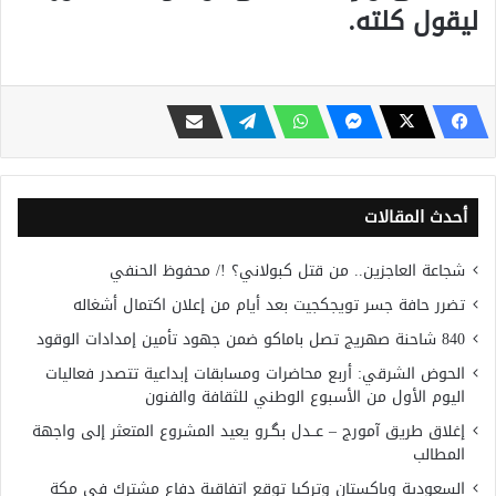
ليقول كلته.
أحدث المقالات
شجاعة العاجزين.. من قتل كبولاني؟ !/ محفوظ الحنفي
تضرر حافة جسر تويجكجيت بعد أيام من إعلان اكتمال أشغاله
840 شاحنة صهريج تصل باماكو ضمن جهود تأمين إمدادات الوقود
الحوض الشرقي: أربع محاضرات ومسابقات إبداعية تتصدر فعاليات
اليوم الأول من الأسبوع الوطني للثقافة والفنون
إغلاق طريق آمورج – عــدل بگـرو يعيد المشروع المتعثر إلى واجهة
المطالب
السعودية وباكستان وتركيا توقع اتفاقية دفاع مشترك في مكة