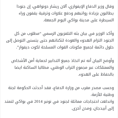
وقال وزير الدفاع الإيفواري، آلان ريشار دونواهي، إن جنودا
يطالبون بزيادة رواتبهم ودفع علاوات وترقية يقفون وراء
السيطرة على مدينة بواكي اليوم الجمعة.
وأكد الوزير في بيان بثه التلفزيون الرسمي “مطلوب من كل
الجنود التزام الهدوء والعودة لثكناتهم حتى يتسنى التوصل إلى
حلول دائمة لجميع مكونات القوات المسلحة لكوت ديفوار”.
وأوضح البيان أنه تم اتخاذ جميع التدابير لحماية أمن الأشخاص
والممتلكات عبر مجموع التراب الوطني، مطالبا الساكنة ايضا
بالحفاظ على الهدوء.
وحسب مصدر مقرب من وزارة الدفاع، فقد أحدثت الحكومة لجنة
وطنية للأزمة.
واندلعت احتجاجات مماثلة لجنود في نونبر 2014 في بواكي لتمتد
إلى أبيدجان، ومدن أخرى.