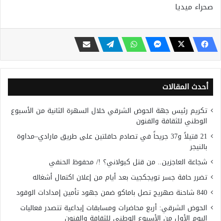
صحراء ميديا
أحدث المقالات
تكريم رئيس جهة الحوض الشرقي خلال السهرة الثانية من الأسبوع
الوطني للثقافة والفنون
21 قتيلاً و37 جريحاً في تصادم حافلتين على طريق مارادي–مداوة
بالنيجر
شجاعة العاجزين.. من قتل كبولاني؟ !/ محفوظ الحنفي
تضرر حافة جسر تويجكجيت بعد أيام من إعلان اكتمال أشغاله
840 شاحنة صهريج تصل باماكو ضمن جهود تأمين إمدادات الوقود
الحوض الشرقي: أربع محاضرات ومسابقات إبداعية تتصدر فعاليات
اليوم الأول من الأسبوع الوطني للثقافة والفنون