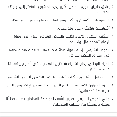
إغلاق طريق آمورج – عــدل بگـرو يعيد المشروع المتعثر إلى واجهة
المطالب
السعودية وباكستان وتركيا توقع اتفاقية دفاع مشترك في مكة
أَمْبسْكِيت سَرّْغلّه / جدو ولد خطري
المكتب الجهوي لاتحاد الأئمة بالحوض الشرقي يعزي في وفاة
الإمام “محمد فال ولد بده
الحوض الشرقي: إتلاف مواد غذائية منتهية الصلاحية بعد ضبطها
في أسواق انبيكت لحواش
الدرك الوطني يعلن تفكيك شبكتين للمخدرات في أطار ويوقف 13
مشتبهًا بهم
وفاة طفل غرقًا في بركــة مائية بقرية “فتيله” في الحوض الشرقي
وزارة الشؤون الإسلامية تطلق لأول مرة التسجيل الإلكتروني للحج
عبر منصة “خدماتي”
والي الحوض الشرقي: تعزيز التأهب لمواجهة المخاطر يتطلب خططًا
عملية وتنسيقًا بين مختلف المتدخلين