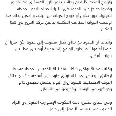
وأوضح المصدر ذاته أن رجالا يرتدون الزي العسكري قد يكونون
وضعوا حواجز على الحدود في لاليرابا، صباح اليوم الجمعة،
للحيلولة دون دخول أو خروج العربات من البلاد، واضعين بذلك حدا
لوظيفة القوات النظامية المكلفة بتأمين حركة المرور في هذا
المكان.
وأضاف أن الحدود مع مالي تظل مفتوحة إلى حدود الآن، مبرزا أن
جنودا أغلقوا أيضا طرق الولوج إلى مدينة أودييني مطالبين
برواتب أفضل.
وكانت مدينة بواكي شكلت منذ ليلة الخميس الجمعة مسرحا
لإطلاق الرصاص بعدما استولى جنود على أسلحة. واتسع نطاق
الحركة الاحتجاجية للجنود زوال اليوم ليشمل مدينتي دالوا
ودواكرو، في الوسط، وكوروغو في الشمال.
وفي سياق متصل، دعت الحكومة الإيفوارية الجنود إلى التزام
الهدوء حتى يتسنى التوصل إلى حلول.