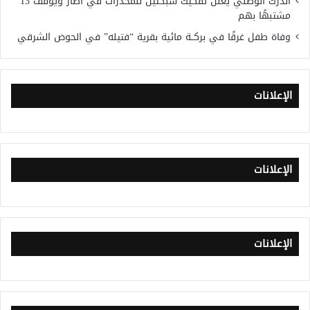
الدرك الوطني يعلن تفكيك شبكتين للمخدرات في أطار ويوقف 13
مشتبهًا بهم
وفاة طفل غرقًا في بركــة مائية بقرية “فتيله” في الحوض الشرقي
الإعلانات
الإعلانات
الإعلانات