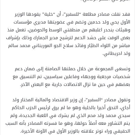
فقد نقلت مصادر مطلعة “للسفير”، أن “خلية” يقودها الوزير
الأول يحي ولد حدمين وتضم في عضويتها مديري مؤسسات
وهيئات ينحدر اغلبهم من منطقتي الوسط والحوضين، تعمل منذ
بعض الوقت على حشد الدعم لترشيح مدير الجمارك وذلك بإشراف
مباشر من اللواء الطيًار وقائد سلاح الجو الموريتاني محمد سالم
ولد احريطاني.
وتسعى المجموعة من خلال حملتها الصامتة إلى ضمان دعم
شخصيات مرجعية ووجهاء وفاعلين سياسيين، تم التنسيق مع
بعضهم في حين ما تزال الاتصالات جارية مع البعض الآخر.
وتقول مصادر “السفير”، إن وزير الاقتصاد والمالية المختار ولد
أجاي، التحق أخيرا بالخلية وهو ما لم يرق لرئيس الحزب الحاكم
سيدي محمد ولد محم الذي لم يشرك في اللعبة الجديدة، ولم
يتم التشاور معه أصلاً حولها، وهو ما فسرته المصادر بأنه السبب
الحقيقي وراء توتر علاقته بالوزير الأول في الآونة الأخيرة.