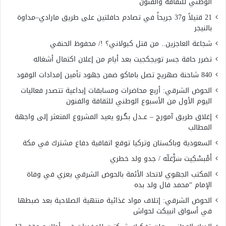
الوطني للثقافة والفنون
21 قتيلاً و37 جريحاً في تصادم حافلتين على طريق مارادي–مداوة
بالنيجر
شجاعة العاجزين.. من قتل كبولاني؟ !/ محفوظ الحنفي
تضرر حافة جسر تويجكجيت بعد أيام من إعلان اكتمال أشغاله
840 شاحنة صهريج تصل باماكو ضمن جهود تأمين إمدادات الوقود
الحوض الشرقي: أربع محاضرات ومسابقات إبداعية تتصدر فعاليات
اليوم الأول من الأسبوع الوطني للثقافة والفنون
إغلاق طريق آمورج – عــدل بگـرو يعيد المشروع المتعثر إلى واجهة
المطالب
السعودية وباكستان وتركيا توقع اتفاقية دفاع مشترك في مكة
أَمْبسْكِيت سَرّْغلّه / جدو ولد خطري
المكتب الجهوي لاتحاد الأئمة بالحوض الشرقي يعزي في وفاة
الإمام “محمد فال ولد بده
الحوض الشرقي: إتلاف مواد غذائية منتهية الصلاحية بعد ضبطها
في أسواق انبيكت لحواش