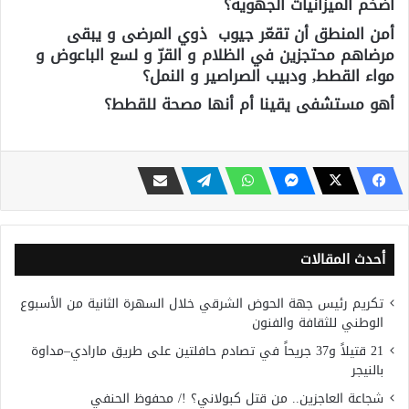
أضخم الميزانيات الجهوية؟
أمن المنطق أن تقعّر جيوب ذوي المرضى و يبقى
مرضاهم محتجزين في الظلام و القرّ و لسع الباعوض و
مواء القطط, ودبيب الصراصير و النمل؟
أهو مستشفى يقينا أم أنها مصحة للقطط؟
أحدث المقالات
تكريم رئيس جهة الحوض الشرقي خلال السهرة الثانية من الأسبوع
الوطني للثقافة والفنون
21 قتيلاً و37 جريحاً في تصادم حافلتين على طريق مارادي–مداوة
بالنيجر
شجاعة العاجزين.. من قتل كبولاني؟ !/ محفوظ الحنفي