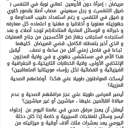
مريضان : إمرأة دون الأربعين تعاني نوبة في التنفس (
ضيق التنفس)، و رجل سبعيني مصاب أصلا بقصور كلوي
و ضيق في التنفس. و رغم استعداد طبيب المداومة و
جهوزيته معنويا و أخلاقيا و مهنيا و اعتماده كل معارفه
و خبراته و الوسائل المادية المتاحة(لم توجد أصلا)، و بعد
استنجاده استجلاب جهاز ضخ الأكسجين من جناح العمليات
و الذي أخبر بتعطله الكامل، قضي المريضان كليهما
تبـاعا في فاصل زمني أقل من ساعة و نصف. أيقبل
هذا الأمر في مستشفى جهوي و في ولاية المخزون
الإنتخابي الأولى، ولاية الخطابات التاريخية..و الجغرافية و
الفيزيائية و الفضائية لكل رؤساء موريتانيا المتعاقبين؟
أيسكت المواطنون طويلا علي هكذا أوضاعهم الصحية
المزرية؟
أيصبر المرضى طويلا علي عجز مرافقهم الصحية و عدم
مبالاة القائمين عليها ، مباشرين أو غير مباشرين؟
أيعقل أن يعجز مرفق صحي في عالمنا اليوم عن إحتواء
أيسر وسائل للعلاجات السريرية و خاصة إذا كان دخلة
اليومي يعد بعشرات مئات آلاف أوقية و ميزانيته من