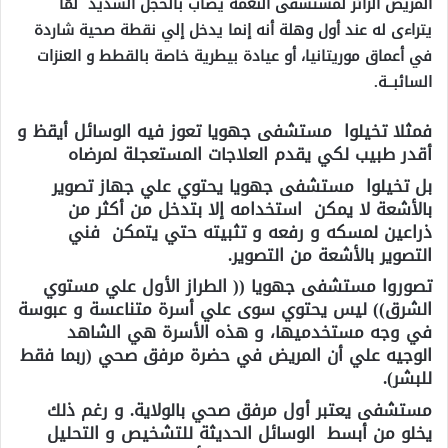
المريض الزائر لمستشفى النعمة يصاب بالخجل الشديد لمّا
يتراءى له عند أول وهلة أنه إنما يدخل إلي نقطة صحية شاردة
في أعماق موريتانيا، أو عيادة بيطرية خاصة بالقطط و العنزات
السائبــة.
فمثلا تخيلوا مستشفى جهويا تعوز فيه الوسائل أيقظ و
أقدر طبيب لكي يقدم العلاجات المستعجلة لمرضاه
بل تخيلوا مستشفى جهويا يحتوي علي جهاز تصوير
بالأشعة لا يمكن استخدامه إلا بتدخل من أكثر من
ذراعين لمسكه و رفعه و تثبيته حتي يتمكن فني
التصوير بالأشعة من التصوير.
تصوروا مستشفى جهويا (( الطراز الأول علي مستوي
الشرق)) ليس يحتوي سوى علي أسرة متناعسة و عبوسة
في وجه مستخدميها، و هذه الأسرة هي الشاهد
الوجيه علي أن المريض في حضرة مرفق صحي (ربما فقط
للبشر).
مستشفى يعتبر أول مرفق صحي بالولاية. و رغم ذلك
يخلو من أبسط الوسائل الحديثة للتشخيص و التحليل