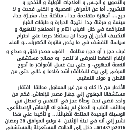
والتصوير و الجــس و العلاجات الأولية و التخدير و
التشريح.. أما عن الأمراض العصبية و الكلى فحدث و لا
حرج…. أجهزة متقادمة جدا ، متآكلة جدا، مغبــرّة جدا،
ميتمة و مرمّلة جدا نتيجة الحرارة و طبقات الغبار
المتراكمة في ظل الغياب التام و الممنهج للتهوية و
التكييف الذين إن وجدا لن يستغلا حرصا علي احترام
سياسة التقشف في ما يخص فاتورة الكهرباء…و الماء.
غرف حجز ( أو حجر) مظلمة – الضوء مصدر قلق و صداع و
ارتفاع الضغط للمرضى لا تنصح به مصالح مستشفى
النعمة الجهوي- و حتي بيت غسل الأموات( ما أحوج
المرضى إلي بيت للنظافة) أشد ظلاما و خالي حتي من
القطن و مواد التعقيم.
الأخطر من ذا كله و من غير المعقول مطلقا افتقار
مستشفانا الجهوي إلي جهاز مصدر للإنعاش. فكم من
واحد قضى تحت وطأة عجز في التنفس و تعطل في
وظائف القلب و الدماغ لم يشفع له الإنعاش الإصطناعي،
الوسيلة الوحيدة المتاحة لأطبائنا… و تأكيدا علي هذا
نشير إلي أنه في ليلة الإثنين 4 يوليو الموافق 28 رمضان
2016م|1437هـ، دخل إلي الحالات المستعجلة بالمستشفى