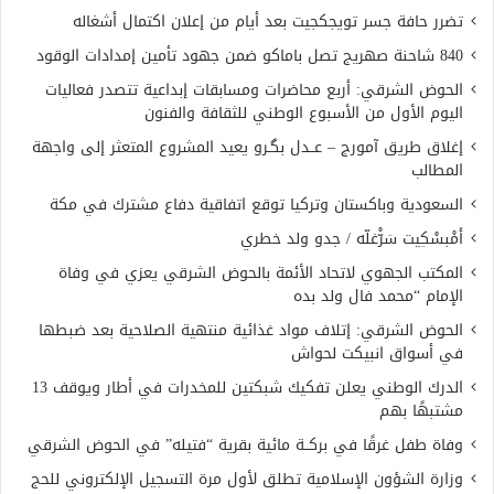
تضرر حافة جسر تويجكجيت بعد أيام من إعلان اكتمال أشغاله
840 شاحنة صهريج تصل باماكو ضمن جهود تأمين إمدادات الوقود
الحوض الشرقي: أربع محاضرات ومسابقات إبداعية تتصدر فعاليات
اليوم الأول من الأسبوع الوطني للثقافة والفنون
إغلاق طريق آمورج – عــدل بگـرو يعيد المشروع المتعثر إلى واجهة
المطالب
السعودية وباكستان وتركيا توقع اتفاقية دفاع مشترك في مكة
أَمْبسْكِيت سَرّْغلّه / جدو ولد خطري
المكتب الجهوي لاتحاد الأئمة بالحوض الشرقي يعزي في وفاة
الإمام “محمد فال ولد بده
الحوض الشرقي: إتلاف مواد غذائية منتهية الصلاحية بعد ضبطها
في أسواق انبيكت لحواش
الدرك الوطني يعلن تفكيك شبكتين للمخدرات في أطار ويوقف 13
مشتبهًا بهم
وفاة طفل غرقًا في بركــة مائية بقرية “فتيله” في الحوض الشرقي
وزارة الشؤون الإسلامية تطلق لأول مرة التسجيل الإلكتروني للحج