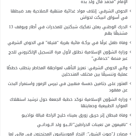
الإمام “محمد فال ولد بده
الحوض الشرقي: إتلاف مواد غذائية منتهية الصلاحية بعد ضبطها
في أسواق انبيكت لحواش
الدرك الوطني يعلن تفكيك شبكتين للمخدرات في أطار ويوقف 13
مشتبهًا بهم
وفاة طفل غرقًا في بركــة مائية بقرية “فتيله” في الحوض الشرقي
وزارة الشؤون الإسلامية تطلق لأول مرة التسجيل الإلكتروني للحج
عبر منصة “خدماتي”
والي الحوض الشرقي: تعزيز التأهب لمواجهة المخاطر يتطلب خططًا
عملية وتنسيقًا بين مختلف المتدخلين
العثور على جثامين خمسة منقبين في تيرس الزمور واستمرار البحث
عن مفقود
وزارة الشؤون الإسلامية توحّد خطبة الجمعة حول ترشيد استهلاك
الموارد الطبيعية وحمايتها
وفاة قبطان إثر حريق زورق بميناء خليج الراحة قبالة نواذيبو
“ناقيمون من تعينات الحراطين”/الـــبـو ولد الـــودانــي
مصادر لـ”صوت الشرق”: التجار الموريتانيون المحتجزون في مالي لما