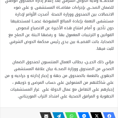
محكمـــة ولاية الحوض الشرقي بعد إعلام إدارة الصندوق الوطني
للضمان الصحــي بإجراءات مقاضــاة المستشفى. و علي ضوء
الاتصالات بين الصندوق ووزارة الصحة أصدرت الأوامر لإدارة
مستشفى النعمة بإعادة المبالغ المقبوضة غصبــا لمستحقيها
دون تأخير. و أمام امتناع هذه الأخيرة عن الانصياع لنصوص
القوانين و الترتيبات المعمول بها و رفضها الـبتة عن الصلح مع
الضحايا، باتت القضيــة بين يدي رئيس محكمة الحوض الشرقي
للبت فيها.
فإلي ذلك الحيــن، يطالب العمال المنتسبون لصندوق الضمان
الصحي من الصندوق ووزارة الصحــة بيان علاقة المستشفى
الجهوي بالنعمة بالصندوق من جهة و إجبار إدارته و جراحيه و من
علي شاكلتهم من المتمولين علي حساب المرضى و ذويهم ،
إجبارهم علي التعامل مع عمال الدولة علي غرار المستشفيات
الجهوية و المرافق الصحية علي امتداد التراب الموريتاني.