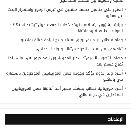
عملية وتنسيقًا بين مختلف المتدخلين
العثور على جثامين خمسة منقبين في تيرس الزمور واستمرار البحث
عن مفقود
وزارة الشؤون الإسلامية توحّد خطبة الجمعة حول ترشيد استهلاك
الموارد الطبيعية وحمايتها
وفاة قبطان إثر حريق زورق بميناء خليج الراحة قبالة نواذيبو
“ناقيمون من تعينات الحراطين”/الـــبـو ولد الـــودانــي
مصادر لـ”صوت الشرق”: التجار الموريتانيون المحتجزون في مالي لما
يُفرج عنهم بعد
أسرة ولد إيدوم تؤكد وجوده ضمن الموريتانيين الموجودين بالسفارة
في باماكــو
أسرة موريتانية تطالب بكشف مصير أحد أبنائها ضمن الموريتانيين
المحتجزين في دولة مالي
الإعلانات