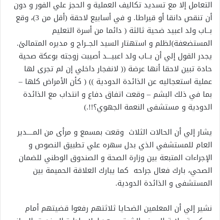
التعامل إلا مع تسديد تكاليف العملية و الحجز علي الفور و دون
أن تنقص دانقا أو قيراطا. و في أسابيع لاحقة (أقل من 3)، وقع
بــاب ولد اعبيد ضحية ثالثة ( دائما من أسرة التعليم
المستضعفة)لظلم و استهتار السيد الجــراح و مديره المتمالئ.
يجدر القول إلي أن بــاب ولد اعبيـــد أصيبت زوجته بوعكة صحية
حادة تبين لاحقا أنها عرضة (( لانفجار داخلي إن لم تجرى لها
عملية استعجاليه عن الذائدة الدودية )) ( كأن الأمراض كلها –
بما في ذلك البشم – وقعت اتفاق دفاع و انتداب مع الذائدة
الدودية و مستشفى النعمة الجهوي؟!!.)
يشار إلي أن الحالات الثلاث وقعت بمسمع و مرأى من المــــدير
العام للمستشفي الذي بدل سهره علي تطبيق النصوص و
الإجراءات المتبعة بين وزارة الصحة و الصندوق الوطني للضمان
الصحي، بارك فعال جراحه كما يبارك العلاقة الحميمة بين
المستشفى و الذائدة الدودية.
نشير إلي أن المعلمين الضحايا ثلاثتهم رفعوا قضيتهم أمام