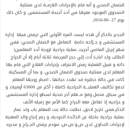
للضمان الصحي و أنه قام بالإجراءات اللازمــة لدى ممثلية
الصندوق الموجود مقرها في أحد أجنحة المستشفى. و كان ذلك
يوم 27 -06-2016.
الجدير بالذكر أن هذه ليست المرة الأولى التي ترفض فيها إدارة
المستشفى و جــرّاحه خاصة التعامل مع الضمان الصحي: ففي
شهر إبريل الماضي أجريت عملية جراحية لزوجة أحد المعلمين(
الطالب ولد اباب) أدت إلي حجز المريضة ثلاثة أيام إلا أن الجراح
ذاته و قبيل العملية رفض الاعتراف بإجراءات العلاج التي قام بها
المعلم لدى ممثلية صندوق الضمان الصحي. و بما أن المسكينة
كانت في حالة خطيرة قد تهدد حياتها ، اضطر زوجها المعلم
لدفع تكاليف العمليـــة الجراحية كاملة ( أكثر من 63000 أوقية). و
في سياق متصل وقع مـــعلم آخر ضحية لسطو إدارة المستشفى
و جراحيه إذ تعامل معه الجراح كما الأمر مع زميله الأنف
الذكر.ففي تاريخ لاحق، تطلبت حالة بنت للمعلم باب ولد عمار
عملية جراحية عاجلة عن الذائدة الدودية، و رغم إتباع والد المعنية
لإجراءات التداوي لدى ص.و.َض.ص، صودم برفض الجــراح و مديره