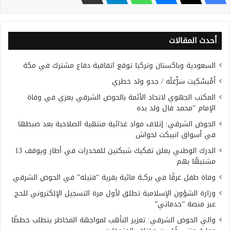
أحدث المقالات
السعودية وباكستان وتركيا توقع اتفاقية دفاع مشترك في مكة
أَمْبسْكِيت سَرّْغلّه / جدو ولد خطري
المكتب الجهوي لاتحاد الأئمة بالحوض الشرقي يعزي في وفاة
الإمام “محمد فال ولد بده
الحوض الشرقي: إتلاف مواد غذائية منتهية الصلاحية بعد ضبطها
في أسواق انبيكت لحواش
الدرك الوطني يعلن تفكيك شبكتين للمخدرات في أطار ويوقف 13
مشتبهًا بهم
وفاة طفل غرقًا في بركــة مائية بقرية “فتيله” في الحوض الشرقي
وزارة الشؤون الإسلامية تطلق لأول مرة التسجيل الإلكتروني للحج
عبر منصة “خدماتي”
والي الحوض الشرقي: تعزيز التأهب لمواجهة المخاطر يتطلب خططًا