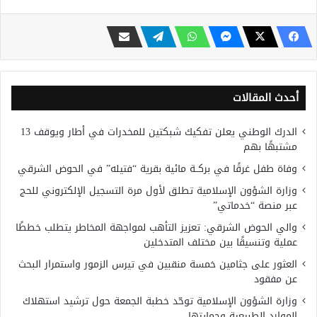
أحدث المقالات
الدرك الوطني يعلن تفكيك شبكتين للمخدرات في أطار ويوقف 13
مشتبهًا بهم
وفاة طفل غرقًا في بركــة مائية بقرية “فتيله” في الحوض الشرقي
وزارة الشؤون الإسلامية تطلق لأول مرة التسجيل الإلكتروني للحج
عبر منصة “خدماتي”
والي الحوض الشرقي: تعزيز التأهب لمواجهة المخاطر يتطلب خططًا
عملية وتنسيقًا بين مختلف المتدخلين
العثور على جثامين خمسة منقبين في تيرس الزمور واستمرار البحث
عن مفقود
وزارة الشؤون الإسلامية توحّد خطبة الجمعة حول ترشيد استهلاك
الموارد الطبيعية وحمايتها