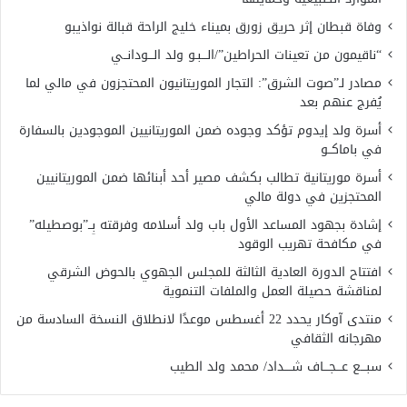
وفاة قبطان إثر حريق زورق بميناء خليج الراحة قبالة نواذيبو
“ناقيمون من تعينات الحراطين”/الـــبـو ولد الـــودانــي
مصادر لـ”صوت الشرق”: التجار الموريتانيون المحتجزون في مالي لما
يُفرج عنهم بعد
أسرة ولد إيدوم تؤكد وجوده ضمن الموريتانيين الموجودين بالسفارة
في باماكــو
أسرة موريتانية تطالب بكشف مصير أحد أبنائها ضمن الموريتانيين
المحتجزين في دولة مالي
إشادة بجهود المساعد الأول باب ولد أسلامه وفرقته بِــ”بوصطيله”
في مكافحة تهريب الوقود
افتتاح الدورة العادية الثالثة للمجلس الجهوي بالحوض الشرقي
لمناقشة حصيلة العمل والملفات التنموية
منتدى آوكار يحدد 22 أغسطس موعدًا لانطلاق النسخة السادسة من
مهرجانه الثقافي
سبـــع عـــجـــاف شــــداد/ محمد ولد الطيب