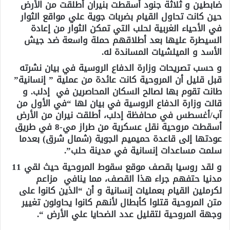
ضابطين و ثلاثة جنود أسقطت بنيران أطلقت من الأرض
حين كانت تحاول القيام بضربات جوية علي مواقع الثوار
في الأحياء الغربية لحلب التي تمكن الثوار من إعادة
السيطرة عليها بعد أطلاقهم حملة واسعة ضد جيش
الأسد و الميلشيات المساندة له.
و حسب تصريحات وزارة الدفاع الروسية في بيان نشرته
قبل قليل أن المروحية كانت عائدة من عملية ” إنسانية”
طانت تقوم بها لصالح السكان المحاصرين في إدلب. و
قالت وزارة الدفاع الروسية في بيان لها “في الأول من
آب/أغسطس في محافظة إدلب، أطلقت نيران من الأرض
أسقطت مروحية نقل عسكرية من طراز مي-8 في طريق
عودتها إلى قاعدة حميميم الجوية (شمال شرق) بعدما
سلمت مساعدات إنسانية في مدينة حلب”.
و لقد روسيا بقصف موقع سقوط المروحية حيث لقي 11
مدنيا حتفهم جراء هذا القصف، مما ينافي مزاعم
لكرملين القيام بعمليات إنسانية و أن “الذين كانوا على
متن المروحية قتلوا كأبطال لأنهم كانوا يحاولون تغيير
وجهة المروحية لتقليل عدد الضحايا علي الأرض “.