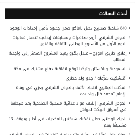
أحدث المقالات
840 شاحنة صهريج تصل باماكو ضمن جهود تأمين إمدادات الوقود
الحوض الشرقي: أربع محاضرات ومسابقات إبداعية تتصدر فعاليات
اليوم الأول من الأسبوع الوطني للثقافة والفنون
إغلاق طريق آمورج – عــدل بگـرو يعيد المشروع المتعثر إلى واجهة
المطالب
السعودية وباكستان وتركيا توقع اتفاقية دفاع مشترك في مكة
أَمْبسْكِيت سَرّْغلّه / جدو ولد خطري
المكتب الجهوي لاتحاد الأئمة بالحوض الشرقي يعزي في وفاة
الإمام “محمد فال ولد بده
الحوض الشرقي: إتلاف مواد غذائية منتهية الصلاحية بعد ضبطها
في أسواق انبيكت لحواش
الدرك الوطني يعلن تفكيك شبكتين للمخدرات في أطار ويوقف 13
مشتبهًا بهم
وفاة طفل غرقًا في بركــة مائية بقرية “فتيله” في الحوض الشرقي