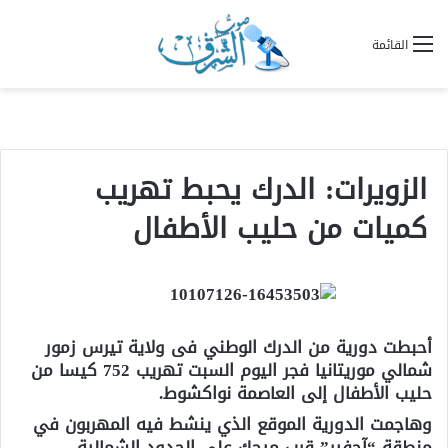
القائمة
الزويرات: الدرك يحبط تهريب
كميات من حليب الأطفال
أحبطت دورية من الدرك الوطني فى ولاية تيرس زمور
شمالي موريتانيا فجر اليوم السبت تهريب 752 كيسا من
حليب الأطفال إلى العاصمة نواكشوط.
وهاجمت الدورية الموقع الذي ينشط فيه المهربون في
منطقة “آحفير” قرب ميجك على الحدود الشمالية