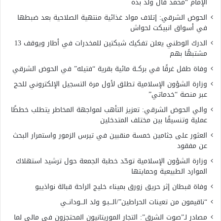
الإمام “محمد فال ولد بده
الحوض الشرقي: إتلاف مواد غذائية منتهية الصلاحية بعد ضبطها
في أسواق انبيكت لحواش
الدرك الوطني يعلن تفكيك شبكتين للمخدرات في أطار ويوقف 13
مشتبهًا بهم
وفاة طفل غرقًا في بركــة مائية بقرية “فتيله” في الحوض الشرقي
وزارة الشؤون الإسلامية تطلق لأول مرة التسجيل الإلكتروني للحج
عبر منصة “خدماتي”
والي الحوض الشرقي: تعزيز التأهب لمواجهة المخاطر يتطلب خططًا
عملية وتنسيقًا بين مختلف المتدخلين
العثور على جثامين خمسة منقبين في تيرس الزمور واستمرار البحث
عن مفقود
وزارة الشؤون الإسلامية توحّد خطبة الجمعة حول ترشيد استهلاك
الموارد الطبيعية وحمايتها
وفاة قبطان إثر حريق زورق بميناء خليج الراحة قبالة نواذيبو
“ناقيمون من تعينات الحراطين”/الـــبـو ولد الـــودانــي
مصادر لـ”صوت الشرق”: التجار الموريتانيون المحتجزون في مالي لما