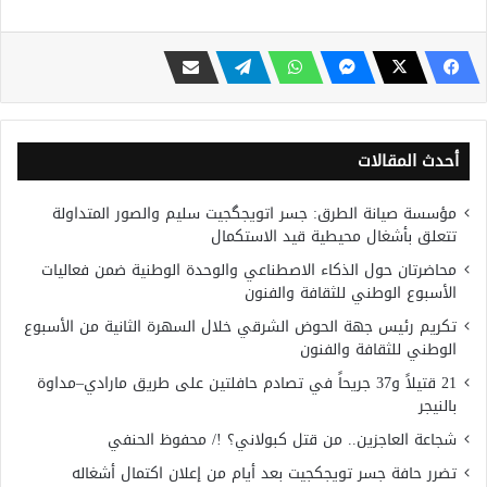
أحدث المقالات
مؤسسة صيانة الطرق: جسر اتويجگجيت سليم والصور المتداولة
تتعلق بأشغال محيطية قيد الاستكمال
محاضرتان حول الذكاء الاصطناعي والوحدة الوطنية ضمن فعاليات
الأسبوع الوطني للثقافة والفنون
تكريم رئيس جهة الحوض الشرقي خلال السهرة الثانية من الأسبوع
الوطني للثقافة والفنون
21 قتيلاً و37 جريحاً في تصادم حافلتين على طريق مارادي–مداوة
بالنيجر
شجاعة العاجزين.. من قتل كبولاني؟ !/ محفوظ الحنفي
تضرر حافة جسر تويجكجيت بعد أيام من إعلان اكتمال أشغاله