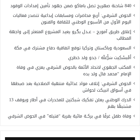
840 شاحنة صهريج تصل باماكو ضمن جهود تأمين إمدادات الوقود
الحوض الشرقي: أربع محاضرات ومسابقات إبداعية تتصدر فعاليات
اليوم الأول من الأسبوع الوطني للثقافة والفنون
إغلاق طريق آمورج – عــدل بگـرو يعيد المشروع المتعثر إلى واجهة
المطالب
السعودية وباكستان وتركيا توقع اتفاقية دفاع مشترك في مكة
أَمْبسْكِيت سَرّْغلّه / جدو ولد خطري
المكتب الجهوي لاتحاد الأئمة بالحوض الشرقي يعزي في وفاة
الإمام “محمد فال ولد بده
الحوض الشرقي: إتلاف مواد غذائية منتهية الصلاحية بعد ضبطها
في أسواق انبيكت لحواش
الدرك الوطني يعلن تفكيك شبكتين للمخدرات في أطار ويوقف 13
مشتبهًا بهم
وفاة طفل غرقًا في بركــة مائية بقرية “فتيله” في الحوض الشرقي