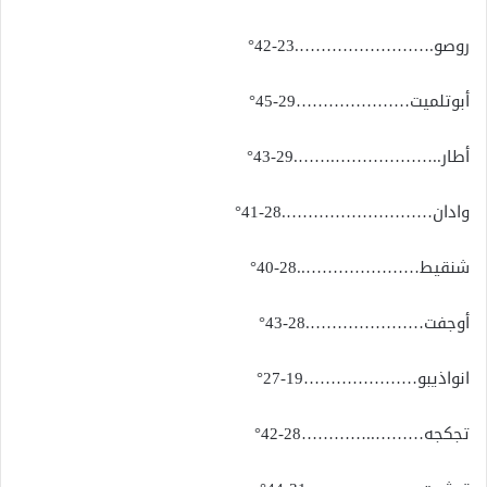
روصو.…………………….23-42°
أبوتلميت…………………29-45°
أطار..……………….…….29-43°
وادان……………………….28-41°
شنقيط…………………..28-40°
أوجفت………………….28-43°
انواذيبو…………………19-27°
تجكجه………..…………28-42°