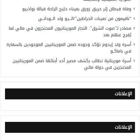
وفاة قبطان إثر حريق زورق بميناء خليج الراحة قبالة نواذيبو
“ناقيمون من تعينات الحراطين”/الـــبـو ولد الـــودانــي
مصادر لـ”صوت الشرق”: التجار الموريتانيون المحتجزون في مالي لما
يُفرج عنهم بعد
أسرة ولد إيدوم تؤكد وجوده ضمن الموريتانيين الموجودين بالسفارة
في باماكــو
أسرة موريتانية تطالب بكشف مصير أحد أبنائها ضمن الموريتانيين
المحتجزين في دولة مالي
الإعلانات
الإعلانات