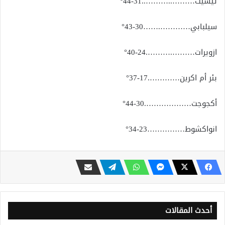
تيشيت………..………..31-44°
سيلبابي………….……30-43°
ازويرات……….……….24-40°
بئر أم اكرين………….17-37°
أكجوجت……………….30-44°
انواكشوط……………23-34°
أحدث المقالات