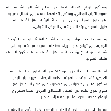
وستكون الرياح معتدلة قادمة من القطاع الشمالي الشرقي على
عموم التراب الوطني، وستغير إتجاهها مساء إلى شمالية غربية
على طول السواحل، في حين ستتأثر الرؤية بفعل الأتربة على
طول السواحل وتكانت وشمال الحوض الشرقي.
وبالنسبة لمدينة نواكشوط، فقد أشارت الهيئة الوطنية للأرصاد
الجوية، إلى توقع هبوب رياح معتدلة السرعة من شمالية إلى
شمالية غربية مع رؤية متأثرة بفعل الأتربة، بينما ستكون السماء
قليلة الغيوم.
أما بالنسبة لحالة البحر والتوقعات في المناطق الساحلية وفي
العرض: فقد أوضحت الهيئة العامة للأرصاد الجوية، بأن البحر
سيكون قليل الإضطراب إلى مضطرب على طول السواحل مع
تموج بحري قادم من القطاع الشمالي الغربي، بينما سيتراوح
ارتفاع موجه البحري ما بين 0.87 إلى 2 متر.
وفيما يلي درجات الحرارة الدنيا والقصوى خلال الأربع و العشرين