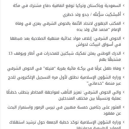
السعودية وباكستان وتركيا توقع اتفاقية دفاع مشترك في مكة
أَمْبسْكِيت سَرّْغلّه / جدو ولد خطري
المكتب الجهوي لاتحاد الأئمة بالحوض الشرقي يعزي في وفاة
الإمام “محمد فال ولد بده
الحوض الشرقي: إتلاف مواد غذائية منتهية الصلاحية بعد ضبطها
في أسواق انبيكت لحواش
الدرك الوطني يعلن تفكيك شبكتين للمخدرات في أطار ويوقف 13
مشتبهًا بهم
وفاة طفل غرقًا في بركــة مائية بقرية “فتيله” في الحوض الشرقي
وزارة الشؤون الإسلامية تطلق لأول مرة التسجيل الإلكتروني للحج
عبر منصة “خدماتي”
والي الحوض الشرقي: تعزيز التأهب لمواجهة المخاطر يتطلب خططًا
عملية وتنسيقًا بين مختلف المتدخلين
العثور على جثامين خمسة منقبين في تيرس الزمور واستمرار البحث
عن مفقود
وزارة الشؤون الإسلامية توحّد خطبة الجمعة حول ترشيد استهلاك
الموارد الطبيعية وحمايتها