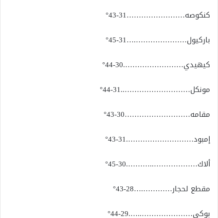
كنكوصه……………………31-43°
باركيول………………….…31-45°
كيهيدي…………………….30-44°
مونكل………………………..31-44°
مقامه………………………30-43°
إمبود……………………….31-43°
ألاك………………..……….30-45°
مقطع لحجار………….…28-43°
بوكى…………………..….29-44°