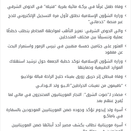
وفاة طفل غرقًا في بركــة مائية بقرية “فتيله” في الحوض الشرقي
وزارة الشؤون الإسلامية تطلق لأول مرة التسجيل الإلكتروني للحج
عبر منصة “خدماتي”
والي الحوض الشرقي: تعزيز التأهب لمواجهة المخاطر يتطلب خططًا
عملية وتنسيقًا بين مختلف المتدخلين
العثور على جثامين خمسة منقبين في تيرس الزمور واستمرار البحث
عن مفقود
وزارة الشؤون الإسلامية توحّد خطبة الجمعة حول ترشيد استهلاك
الموارد الطبيعية وحمايتها
وفاة قبطان إثر حريق زورق بميناء خليج الراحة قبالة نواذيبو
“ناقيمون من تعينات الحراطين”/الـــبـو ولد الـــودانــي
مصادر لـ”صوت الشرق”: التجار الموريتانيون المحتجزون في مالي لما
يُفرج عنهم بعد
أسرة ولد إيدوم تؤكد وجوده ضمن الموريتانيين الموجودين بالسفارة
في باماكــو
أسرة موريتانية تطالب بكشف مصير أحد أبنائها ضمن الموريتانيين