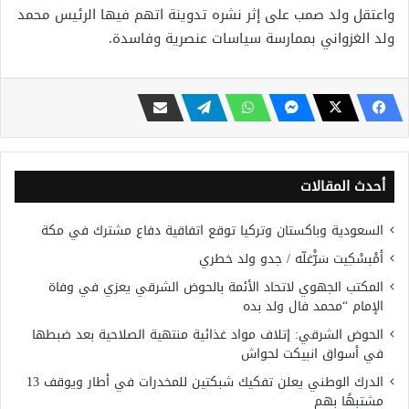
واعتقل ولد صمب على إثر نشره تدوينة اتهم فيها الرئيس محمد
ولد الغزواني بممارسة سياسات عنصرية وفاسدة.
أحدث المقالات
السعودية وباكستان وتركيا توقع اتفاقية دفاع مشترك في مكة
أَمْبسْكِيت سَرّْغلّه / جدو ولد خطري
المكتب الجهوي لاتحاد الأئمة بالحوض الشرقي يعزي في وفاة
الإمام “محمد فال ولد بده
الحوض الشرقي: إتلاف مواد غذائية منتهية الصلاحية بعد ضبطها
في أسواق انبيكت لحواش
الدرك الوطني يعلن تفكيك شبكتين للمخدرات في أطار ويوقف 13
مشتبهًا بهم