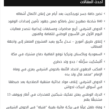
أحدث المقالات
تضرر حافة جسر تويجكجيت بعد أيام من إعلان اكتمال أشغاله
840 شاحنة صهريج تصل باماكو ضمن جهود تأمين إمدادات الوقود
الحوض الشرقي: أربع محاضرات ومسابقات إبداعية تتصدر فعاليات
اليوم الأول من الأسبوع الوطني للثقافة والفنون
إغلاق طريق آمورج – عــدل بگـرو يعيد المشروع المتعثر إلى واجهة
المطالب
السعودية وباكستان وتركيا توقع اتفاقية دفاع مشترك في مكة
أَمْبسْكِيت سَرّْغلّه / جدو ولد خطري
المكتب الجهوي لاتحاد الأئمة بالحوض الشرقي يعزي في وفاة
الإمام “محمد فال ولد بده
الحوض الشرقي: إتلاف مواد غذائية منتهية الصلاحية بعد ضبطها
في أسواق انبيكت لحواش
الدرك الوطني يعلن تفكيك شبكتين للمخدرات في أطار ويوقف 13
مشتبهًا بهم
وفاة طفل غرقًا في بركــة مائية بقرية “فتيله” في الحوض الشرقي