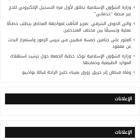
وزارة الشؤون الإسلامية تطلق لأول مرة التسجيل الإلكتروني للحج
عبر منصة “خدماتي”
والي الحوض الشرقي: تعزيز التأهب لمواجهة المخاطر يتطلب خططًا
عملية وتنسيقًا بين مختلف المتدخلين
العثور على جثامين خمسة منقبين في تيرس الزمور واستمرار البحث
عن مفقود
وزارة الشؤون الإسلامية توحّد خطبة الجمعة حول ترشيد استهلاك
الموارد الطبيعية وحمايتها
وفاة قبطان إثر حريق زورق بميناء خليج الراحة قبالة نواذيبو
الإعلانات
الإعلانات