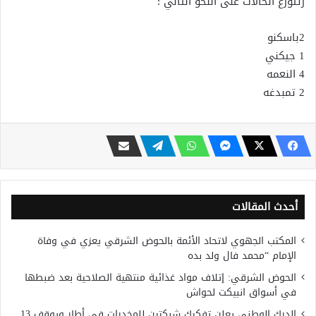
زتتوزع الحالات على النحو التالي :
2باسكنو
1 جيكني
4 النعمه
2 تمبدغه
أحدث المقالات
المكتب الجهوي لاتحاد الأئمة بالحوض الشرقي يعزي في وفاة
الإمام “محمد فال ولد بده
الحوض الشرقي: إتلاف مواد غذائية منتهية الصلاحية بعد ضبطها
في أسواق انبيكت لحواش
الدرك الوطني يعلن تفكيك شبكتين للمخدرات في أطار ويوقف 13