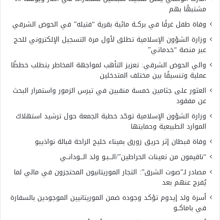
مشتبهًا بهم
وفاة طفل غرقًا في بركــة مائية بقرية “فتيله” في الحوض الشرقي
وزارة الشؤون الإسلامية تطلق لأول مرة التسجيل الإلكتروني للحج
عبر منصة “خدماتي”
والي الحوض الشرقي: تعزيز التأهب لمواجهة المخاطر يتطلب خططًا
عملية وتنسيقًا بين مختلف المتدخلين
العثور على جثامين خمسة منقبين في تيرس الزمور واستمرار البحث
عن مفقود
وزارة الشؤون الإسلامية توحّد خطبة الجمعة حول ترشيد استهلاك
الموارد الطبيعية وحمايتها
وفاة قبطان إثر حريق زورق بميناء خليج الراحة قبالة نواذيبو
“ناقيمون من تعينات الحراطين”/الـــبـو ولد الـــودانــي
مصادر لـ”صوت الشرق”: التجار الموريتانيون المحتجزون في مالي لما
يُفرج عنهم بعد
أسرة ولد إيدوم تؤكد وجوده ضمن الموريتانيين الموجودين بالسفارة
في باماكــو