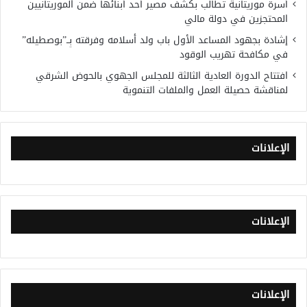
أسرة موريتانية تطالب بكشف مصير أحد أبنائها ضمن الموريتانيين
المحتجزين في دولة مالي
إشادة بجهود المساعد الأول باب ولد أسلامه وفرقته بِــ”بوصطيله”
في مكافحة تهريب الوقود
افتتاح الدورة العادية الثالثة للمجلس الجهوي بالحوض الشرقي
لمناقشة حصيلة العمل والملفات التنموية
الإعلانات
الإعلانات
الإعلانات