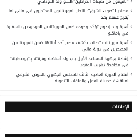
“ناقيمون من تعينات الحراطين”/الـــبـو ولد الـــودانــي
مصادر لـ”صوت الشرق”: التجار الموريتانيون المحتجزون في مالي لما
يُفرج عنهم بعد
أسرة ولد إيدوم تؤكد وجوده ضمن الموريتانيين الموجودين بالسفارة
في باماكــو
أسرة موريتانية تطالب بكشف مصير أحد أبنائها ضمن الموريتانيين
المحتجزين في دولة مالي
إشادة بجهود المساعد الأول باب ولد أسلامه وفرقته بِــ”بوصطيله”
في مكافحة تهريب الوقود
افتتاح الدورة العادية الثالثة للمجلس الجهوي بالحوض الشرقي
لمناقشة حصيلة العمل والملفات التنموية
الإعلانات