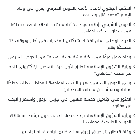
المكتب الجهوي لاتحاد الأئمة بالحوض الشرقي يعزي في وفاة
الإمام “محمد فال ولد بده
الحوض الشرقي: إتلاف مواد غذائية منتهية الصلاحية بعد ضبطها
في أسواق انبيكت لحواش
الدرك الوطني يعلن تفكيك شبكتين للمخدرات في أطار ويوقف 13
مشتبهًا بهم
وفاة طفل غرقًا في بركــة مائية بقرية “فتيله” في الحوض الشرقي
وزارة الشؤون الإسلامية تطلق لأول مرة التسجيل الإلكتروني للحج
عبر منصة “خدماتي”
والي الحوض الشرقي: تعزيز التأهب لمواجهة المخاطر يتطلب خططًا
عملية وتنسيقًا بين مختلف المتدخلين
العثور على جثامين خمسة منقبين في تيرس الزمور واستمرار البحث
عن مفقود
وزارة الشؤون الإسلامية توحّد خطبة الجمعة حول ترشيد استهلاك
الموارد الطبيعية وحمايتها
وفاة قبطان إثر حريق زورق بميناء خليج الراحة قبالة نواذيبو