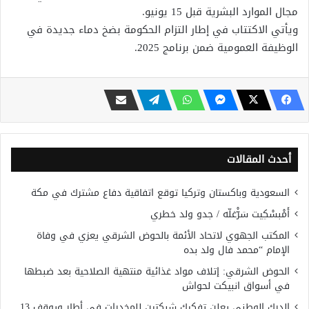
مجال الموارد البشرية قبل 15 يونيو.
ويأتي الاكتتاب في إطار التزام الحكومة بضخ دماء جديدة في
الوظيفة العمومية ضمن برنامج 2025.
أحدث المقالات
السعودية وباكستان وتركيا توقع اتفاقية دفاع مشترك في مكة
أَمْبسْكِيت سَرّْغلّه / جدو ولد خطري
المكتب الجهوي لاتحاد الأئمة بالحوض الشرقي يعزي في وفاة
الإمام “محمد فال ولد بده
الحوض الشرقي: إتلاف مواد غذائية منتهية الصلاحية بعد ضبطها
في أسواق انبيكت لحواش
الدرك الوطني يعلن تفكيك شبكتين للمخدرات في أطار ويوقف 13