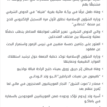
مشتبهًا بهم
وفاة طفل غرقًا في بركــة مائية بقرية “فتيله” في الحوض الشرقي
وزارة الشؤون الإسلامية تطلق لأول مرة التسجيل الإلكتروني للحج
عبر منصة “خدماتي”
والي الحوض الشرقي: تعزيز التأهب لمواجهة المخاطر يتطلب خططًا
عملية وتنسيقًا بين مختلف المتدخلين
العثور على جثامين خمسة منقبين في تيرس الزمور واستمرار البحث
عن مفقود
وزارة الشؤون الإسلامية توحّد خطبة الجمعة حول ترشيد استهلاك
الموارد الطبيعية وحمايتها
وفاة قبطان إثر حريق زورق بميناء خليج الراحة قبالة نواذيبو
“ناقيمون من تعينات الحراطين”/الـــبـو ولد الـــودانــي
مصادر لـ”صوت الشرق”: التجار الموريتانيون المحتجزون في مالي لما
يُفرج عنهم بعد
أسرة ولد إيدوم تؤكد وجوده ضمن الموريتانيين الموجودين بالسفارة
في باماكــو