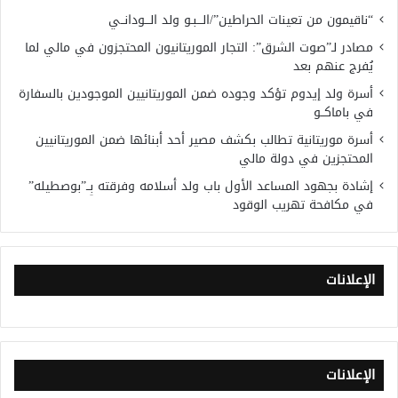
“ناقيمون من تعينات الحراطين”/الـــبـو ولد الـــودانــي
مصادر لـ”صوت الشرق”: التجار الموريتانيون المحتجزون في مالي لما
يُفرج عنهم بعد
أسرة ولد إيدوم تؤكد وجوده ضمن الموريتانيين الموجودين بالسفارة
في باماكــو
أسرة موريتانية تطالب بكشف مصير أحد أبنائها ضمن الموريتانيين
المحتجزين في دولة مالي
إشادة بجهود المساعد الأول باب ولد أسلامه وفرقته بِــ”بوصطيله”
في مكافحة تهريب الوقود
الإعلانات
الإعلانات