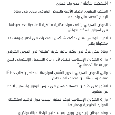
أَمْبسْكِيت سَرّْغلّه / جدو ولد خطري
المكتب الجهوي لاتحاد الأئمة بالحوض الشرقي يعزي في وفاة
الإمام “محمد فال ولد بده
الحوض الشرقي: إتلاف مواد غذائية منتهية الصلاحية بعد ضبطها
في أسواق انبيكت لحواش
الدرك الوطني يعلن تفكيك شبكتين للمخدرات في أطار ويوقف 13
مشتبهًا بهم
وفاة طفل غرقًا في بركــة مائية بقرية “فتيله” في الحوض الشرقي
وزارة الشؤون الإسلامية تطلق لأول مرة التسجيل الإلكتروني للحج
عبر منصة “خدماتي”
والي الحوض الشرقي: تعزيز التأهب لمواجهة المخاطر يتطلب خططًا
عملية وتنسيقًا بين مختلف المتدخلين
العثور على جثامين خمسة منقبين في تيرس الزمور واستمرار البحث
عن مفقود
وزارة الشؤون الإسلامية توحّد خطبة الجمعة حول ترشيد استهلاك
الموارد الطبيعية وحمايتها
وفاة قبطان إثر حريق زورق بميناء خليج الراحة قبالة نواذيبو