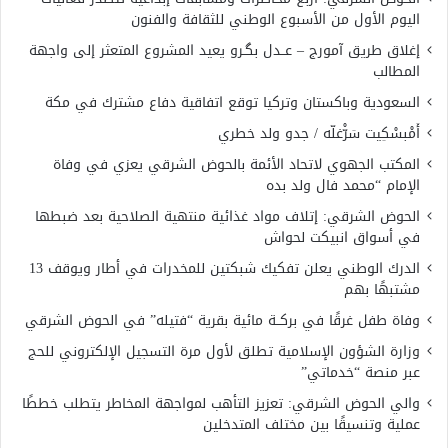
اليوم الأول من الأسبوع الوطني للثقافة والفنون
إغلاق طريق آمورج – عــدل بگـرو يعيد المشروع المتعثر إلى واجهة
المطالب
السعودية وباكستان وتركيا توقع اتفاقية دفاع مشترك في مكة
أَمْبسْكِيت سَرّْغلّه / جدو ولد خطري
المكتب الجهوي لاتحاد الأئمة بالحوض الشرقي يعزي في وفاة
الإمام “محمد فال ولد بده
الحوض الشرقي: إتلاف مواد غذائية منتهية الصلاحية بعد ضبطها
في أسواق انبيكت لحواش
الدرك الوطني يعلن تفكيك شبكتين للمخدرات في أطار ويوقف 13
مشتبهًا بهم
وفاة طفل غرقًا في بركــة مائية بقرية “فتيله” في الحوض الشرقي
وزارة الشؤون الإسلامية تطلق لأول مرة التسجيل الإلكتروني للحج
عبر منصة “خدماتي”
والي الحوض الشرقي: تعزيز التأهب لمواجهة المخاطر يتطلب خططًا
عملية وتنسيقًا بين مختلف المتدخلين