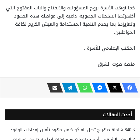
كما نوهت الأسرة بروح المسؤولية والانفتاح والباب المفتوح التي
أظهرتها السلطات الجهوية، داعية إلى مواصلة هذه الجهود
وتعزيزها بما يخدم التنمية المستدامة والعيش الكريم لكافة
المواطنين.
المكتب الإعلامي للأسرة .
منصة صوت الشرق
أحدث المقالات
840 شاحنة صهريج تصل باماكو ضمن جهود تأمين إمدادات الوقود
الحوض الشرقي: أربع محاضرات ومسابقات إبداعية تتصدر فعاليات