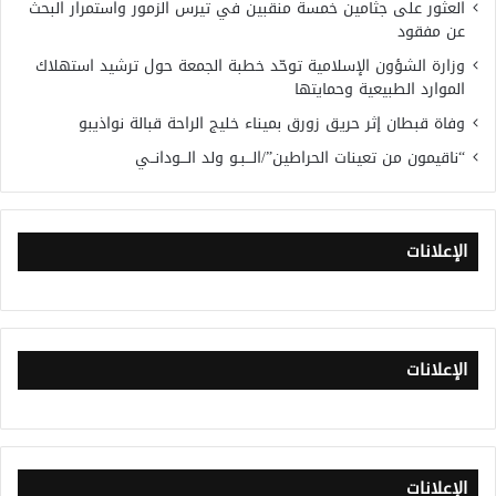
العثور على جثامين خمسة منقبين في تيرس الزمور واستمرار البحث
عن مفقود
وزارة الشؤون الإسلامية توحّد خطبة الجمعة حول ترشيد استهلاك
الموارد الطبيعية وحمايتها
وفاة قبطان إثر حريق زورق بميناء خليج الراحة قبالة نواذيبو
“ناقيمون من تعينات الحراطين”/الـــبـو ولد الـــودانــي
الإعلانات
الإعلانات
الإعلانات