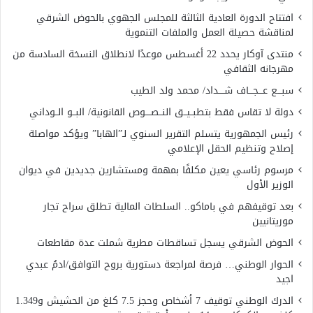
افتتاح الدورة العادية الثالثة للمجلس الجهوي بالحوض الشرقي
لمناقشة حصيلة العمل والملفات التنموية
منتدى آوكار يحدد 22 أغسطس موعدًا لانطلاق النسخة السادسة من
مهرجانه الثقافي
سبـــع عـــجـــاف شــــداد/ محمد ولد الطيب
دولة لا تقاس فقط بتطبــيــق النــصــــوص القانونية/ البــو الــوداني
رئيس الجمهورية يتسلم التقرير السنوي لـ”الهابا” ويؤكد مواصلة
إصلاح وتنظيم الحقل الإعلامي
مرسوم رئاسي يعين مكلفًا بمهمة ومستشارين جديدين في ديوان
الوزير الأول
بعد توقيفهم في باماكو.. السلطات المالية تطلق سراح تجار
موريتانيين
الحوض الشرقي يسجل تساقطات مطرية شملت عدة مقاطعات
الحوار الوطني… فرصة لمراجعة دستورية بروح التوافق/ادمُ عبدي
اجيد
الدرك الوطني توقيف 7 أشخاص وحجز 7.5 كلغ من الحشيش و1.349