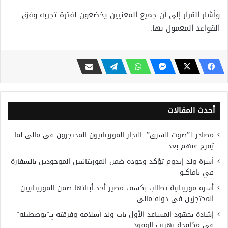
وأشار القرار إلى أن جميع المعنيين يخضعون لفترة تجربة وفق
القواعد المعمول بها.
أحدث المقالات
مصادر لـ”صوت الشرق”: التجار الموريتانيون المحتجزون في مالي لما
يُفرج عنهم بعد
أسرة ولد إيدوم تؤكد وجوده ضمن الموريتانيين الموجودين بالسفارة
في باماكــو
أسرة موريتانية تطالب بكشف مصير أحد أبنائها ضمن الموريتانيين
المحتجزين في دولة مالي
إشادة بجهود المساعد الأول باب ولد أسلامه وفرقته بِــ”بوصطيله”
في مكافحة تهريب الوقود