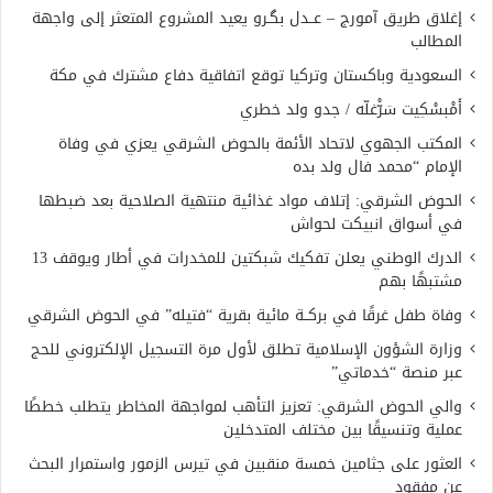
إغلاق طريق آمورج – عــدل بگـرو يعيد المشروع المتعثر إلى واجهة
المطالب
السعودية وباكستان وتركيا توقع اتفاقية دفاع مشترك في مكة
أَمْبسْكِيت سَرّْغلّه / جدو ولد خطري
المكتب الجهوي لاتحاد الأئمة بالحوض الشرقي يعزي في وفاة
الإمام “محمد فال ولد بده
الحوض الشرقي: إتلاف مواد غذائية منتهية الصلاحية بعد ضبطها
في أسواق انبيكت لحواش
الدرك الوطني يعلن تفكيك شبكتين للمخدرات في أطار ويوقف 13
مشتبهًا بهم
وفاة طفل غرقًا في بركــة مائية بقرية “فتيله” في الحوض الشرقي
وزارة الشؤون الإسلامية تطلق لأول مرة التسجيل الإلكتروني للحج
عبر منصة “خدماتي”
والي الحوض الشرقي: تعزيز التأهب لمواجهة المخاطر يتطلب خططًا
عملية وتنسيقًا بين مختلف المتدخلين
العثور على جثامين خمسة منقبين في تيرس الزمور واستمرار البحث
عن مفقود