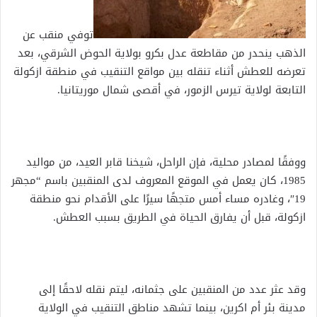
توفي منقب عن
الذهب ينحدر من مقاطعة عدل بكرو بولاية الحوض الشرقي، بعد
تعرضه للعطش أثناء تنقله بين مواقع التنقيب في منطقة ازكولة
التابعة لولاية تيرس الزمور، في أقصى شمال موريتانيا.
ووفقًا لمصادر محلية، فإن الراحل، شيخنا قابر العيد، من مواليد
1985، كان يعمل في الموقع المعروف لدى المنقبين باسم “مجهر
19″، وغادره مساء أمس متجهًا سيرًا على الأقدام نحو منطقة
ازكولة، قبل أن يفارق الحياة في الطريق بسبب العطش.
وقد عثر عدد من المنقبين على جثمانه، ليتم نقله لاحقًا إلى
مدينة بئر أم اكرين، بينما تشهد مناطق التنقيب في الولاية