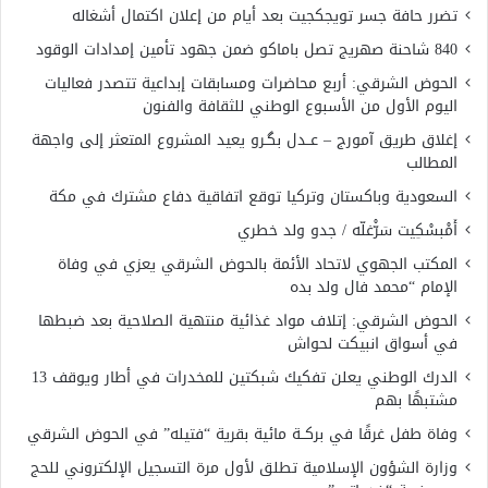
تضرر حافة جسر تويجكجيت بعد أيام من إعلان اكتمال أشغاله
840 شاحنة صهريج تصل باماكو ضمن جهود تأمين إمدادات الوقود
الحوض الشرقي: أربع محاضرات ومسابقات إبداعية تتصدر فعاليات
اليوم الأول من الأسبوع الوطني للثقافة والفنون
إغلاق طريق آمورج – عــدل بگـرو يعيد المشروع المتعثر إلى واجهة
المطالب
السعودية وباكستان وتركيا توقع اتفاقية دفاع مشترك في مكة
أَمْبسْكِيت سَرّْغلّه / جدو ولد خطري
المكتب الجهوي لاتحاد الأئمة بالحوض الشرقي يعزي في وفاة
الإمام “محمد فال ولد بده
الحوض الشرقي: إتلاف مواد غذائية منتهية الصلاحية بعد ضبطها
في أسواق انبيكت لحواش
الدرك الوطني يعلن تفكيك شبكتين للمخدرات في أطار ويوقف 13
مشتبهًا بهم
وفاة طفل غرقًا في بركــة مائية بقرية “فتيله” في الحوض الشرقي
وزارة الشؤون الإسلامية تطلق لأول مرة التسجيل الإلكتروني للحج