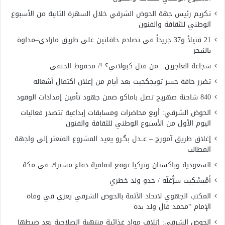
تكريم رئيس جهة الحوض الشرقي خلال السهرة الثانية من الأسبوع
الوطني للثقافة والفنون
21 قتيلاً و37 جريحاً في تصادم حافلتين على طريق مارادي–مداوة
بالنيجر
شجاعة العاجزين.. من قتل كبولاني؟ !/ محفوظ الحنفي
تضرر حافة جسر تويجكجيت بعد أيام من إعلان اكتمال أشغاله
840 شاحنة صهريج تصل باماكو ضمن جهود تأمين إمدادات الوقود
الحوض الشرقي: أربع محاضرات ومسابقات إبداعية تتصدر فعاليات
اليوم الأول من الأسبوع الوطني للثقافة والفنون
إغلاق طريق آمورج – عــدل بگـرو يعيد المشروع المتعثر إلى واجهة
المطالب
السعودية وباكستان وتركيا توقع اتفاقية دفاع مشترك في مكة
أَمْبسْكِيت سَرّْغلّه / جدو ولد خطري
المكتب الجهوي لاتحاد الأئمة بالحوض الشرقي يعزي في وفاة
الإمام “محمد فال ولد بده
الحوض الشرقي: إتلاف مواد غذائية منتهية الصلاحية بعد ضبطها