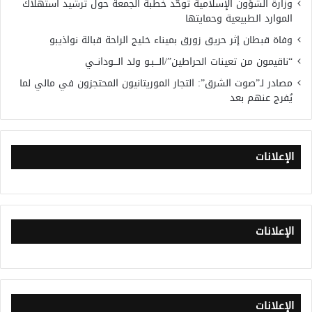
وزارة الشؤون الإسلامية توحّد خطبة الجمعة حول ترشيد استهلاك
الموارد الطبيعية وحمايتها
وفاة قبطان إثر حريق زورق بميناء خليج الراحة قبالة نواذيبو
“ناقيمون من تعينات الحراطين”/الـــبـو ولد الـــودانــي
مصادر لـ”صوت الشرق”: التجار الموريتانيون المحتجزون في مالي لما
يُفرج عنهم بعد
الإعلانات
الإعلانات
الإعلانات