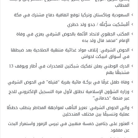
المطالب
السعودية وباكستان وتركيا توقع اتفاقية دفاع مشترك في مكة
أَمْبسْكِيت سَرّْغلّه / جدو ولد خطري
المكتب الجهوي لاتحاد الأئمة بالحوض الشرقي يعزي في وفاة
الإمام “محمد فال ولد بده
الحوض الشرقي: إتلاف مواد غذائية منتهية الصلاحية بعد ضبطها
في أسواق انبيكت لحواش
الدرك الوطني يعلن تفكيك شبكتين للمخدرات في أطار ويوقف 13
مشتبهًا بهم
وفاة طفل غرقًا في بركــة مائية بقرية “فتيله” في الحوض الشرقي
وزارة الشؤون الإسلامية تطلق لأول مرة التسجيل الإلكتروني للحج
عبر منصة “خدماتي”
والي الحوض الشرقي: تعزيز التأهب لمواجهة المخاطر يتطلب خططًا
عملية وتنسيقًا بين مختلف المتدخلين
العثور على جثامين خمسة منقبين في تيرس الزمور واستمرار البحث
عن مفقود